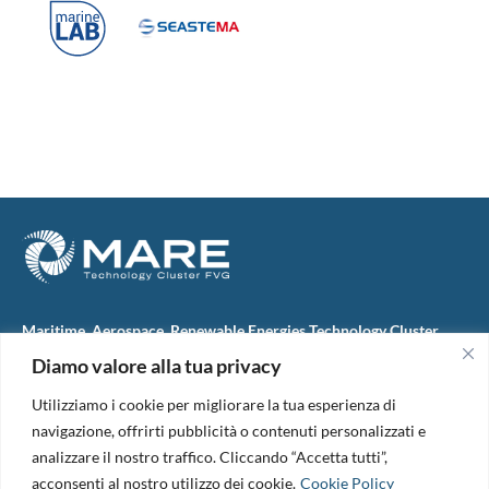
Maritime, Aerospace, Renewable Energies Technology Cluster
FVG
Diamo valore alla tua privacy
M.A.R.E. TC FVG S.c.ar.l.
Via IX Giugno, 46
Utilizziamo i cookie per migliorare la tua esperienza di
34074 Monfalcone (Italy)
tel. +39 0481 723440
navigazione, offrirti pubblicità o contenuti personalizzati e
Codice Fiscale e Partita Iva: 01138620313
analizzare il nostro traffico. Cliccando “Accetta tutti”,
PEC:
marefvg@legalmail.it
acconsenti al nostro utilizzo dei cookie.
Cookie Policy
Codice univoco per i pagamenti: M5UXCR1