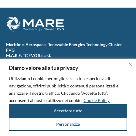
Maritime, Aerospace, Renewable Energies Technology Cluster
FVG
M.A.R.E. TC FVG S.c.ar.l.
Via IX Giugno, 46
34074 Monfalcone (Italy)
Diamo valore alla tua privacy
tel. +39 0481 723440
Codice Fiscale e Partita Iva: 01138620313
Utilizziamo i cookie per migliorare la tua esperienza di
PEC:
marefvg@legalmail.it
navigazione, offrirti pubblicità o contenuti personalizzati e
Codice univoco per i pagamenti: M5UXCR1
analizzare il nostro traffico. Cliccando “Accetta tutti”,
Copyright 2026. Design and development by
B42
acconsenti al nostro utilizzo dei cookie.
Cookie Policy
Informativa Privacy
|
Cookie Policy
|
Amm. Trasparente
|
Bandi &
Accettare tutto
Avvisi
Personalizza