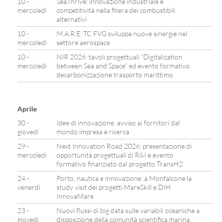
10 -
SeaThrive: innovazione industriale e
mercoledì
competitività nella filiera dei combustibili
alternativi
10 -
M.A.R.E. TC FVG sviluppa nuove sinergie nel
mercoledì
settore aerospace
10 -
NIR 2026: tavoli progettuali “Digitalization
mercoledì
between Sea and Space” ed evento formativo
decarbonizzazione trasporto marittimo
Aprile
30 -
Idee di innovazione: avviso ai fornitori dal
giovedì
mondo impresa e ricerca
29 -
Next Innovation Road 2026: presentazione di
mercoledì
opportunità progettuali di R&I e evento
formativo finanziato dal progetto TransH2
24 -
Porto, nautica e innovazione: a Monfalcone la
venerdì
study visit dei progetti MareSkill e DIH
InnovaMare
23 -
Nuovi flussi di big data sulle variabili oceaniche a
giovedì
disposizione della comunità scientifica marina.