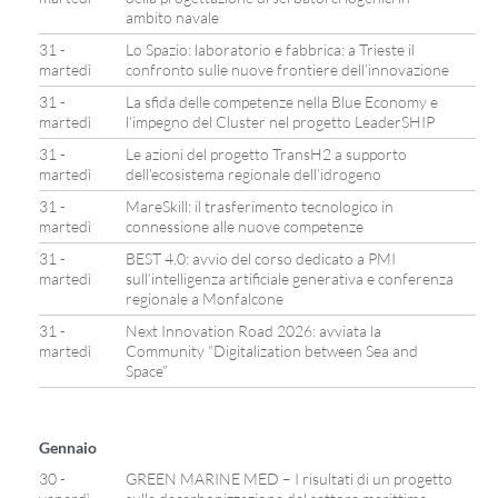
ambito navale
31 -
Lo Spazio: laboratorio e fabbrica: a Trieste il
martedì
confronto sulle nuove frontiere dell’innovazione
31 -
La sfida delle competenze nella Blue Economy e
martedì
l’impegno del Cluster nel progetto LeaderSHIP
31 -
Le azioni del progetto TransH2 a supporto
martedì
dell’ecosistema regionale dell’idrogeno
31 -
MareSkill: il trasferimento tecnologico in
martedì
connessione alle nuove competenze
31 -
BEST 4.0: avvio del corso dedicato a PMI
martedì
sull’intelligenza artificiale generativa e conferenza
regionale a Monfalcone
31 -
Next Innovation Road 2026: avviata la
martedì
Community “Digitalization between Sea and
Space”
Gennaio
30 -
GREEN MARINE MED – I risultati di un progetto