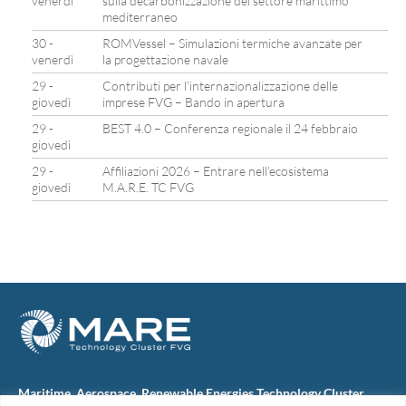
venerdì
sulla decarbonizzazione del settore marittimo
mediterraneo
30 -
ROMVessel – Simulazioni termiche avanzate per
venerdì
la progettazione navale
29 -
Contributi per l’internazionalizzazione delle
giovedì
imprese FVG – Bando in apertura
29 -
BEST 4.0 – Conferenza regionale il 24 febbraio
giovedì
29 -
Affiliazioni 2026 – Entrare nell’ecosistema
giovedì
M.A.R.E. TC FVG
Maritime, Aerospace, Renewable Energies Technology Cluster