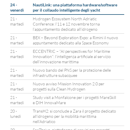
24 -
NautiLink: una piattaforma hardware/software
venerdì
per il collaudo intelligente degli yacht
21 -
Hydrogen Ecosystem North Adriatic
martedì
Conference: l’11 e 12 novembre torna
l’appuntamento dedicato all’idrogeno
21 -
BEX – Beyond Exploration Expo: a Rimini il nuovo
martedì
appuntamento dedicato alla Space Economy
21 -
ECCENTRIC – “AI perspectives for Maritime
martedì
Innovation”: l’intelligenza artificiale al servizio
dell’innovazione marittima
21 -
Nuovo bando del PNS per la protezione delle
martedì
infrastrutture subacquee
21 -
Nuovo avviso Mission Innovation 2.0 per
martedì
progetti sulla Clean Hydrogen
21 -
Study visit a Monfalcone per i progetti MareSkill
martedì
e DIH InnovaMare
20 -
TransH2: si conclude a Zara il progetto dedicato
lunedì
all’idrogeno per la mobilità marittima
nell’Adriatico
20 -
SeaThrive, piattaforma di servizi per progetti