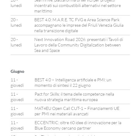
lunedì
incentrati sui combustibili alternativi nel settore
marittimo
20 -
BEST 4.0: M.A.R.E. TC FVG e Area Science Park
lunedì
accompagnano le imprese del Friuli Venezia Giulia
nella transizione digitale
20 -
Next Innovation Road 2026: presentati i Tavoli di
lunedì
Lavoro della Community Digitalization between
Sea and Space
Giugno
11 -
BEST 4.0 – Intelligenza artificiale e PMI: un
giovedì
momento di sintesi il 22 giugno
11 -
Pact for Skills: il tema delle competenze nella
giovedì
nuova strategia marittima europea
11 -
MAT4EU Open Call CUT-1 – Finanziamenti UE
giovedì
per PMI nei materiali avanzati
11 -
ECCENTRIC: oltre 60 idee di innovazione per la
giovedì
Blue Economy cercano partner