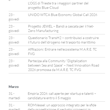
L’OGS di Trieste tra i maggiori partner del
progetto Blue-Cloud
23 -
UNIDO WTCA Blue Economy Global Call 2026
giovedì
23 -
Progetto JEWEL – Bandi a cascata per il Net-
giovedì
Zero Manufacturing
23 -
Questionario TransH2 – contribuisci a costruire
giovedì
il futuro dell’idrogeno nel trasporto marittimo
23 -
Affiliazioni: Entrare nell’ecosistema M.A.R.E. TC
giovedì
FVG
23 -
Partecipa alla Community “Digitalization
giovedì
between Sea and Space” – Next Innovation Road
2026 promossa da M.A.R.E. TC FVG
Marzo
31 -
Empirìa 2026: call aperte per startup e talenti –
martedì
candidature entro il 5 maggio
31 -
ROMVessel: un approccio integrato per le sfide
martedì
della progettazione di serbatoi criogenici in