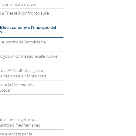
ici in ambito navale
 a Trieste il confronto sulle
e
a Blue Economy e l’impegno del
IP
 supporto dell’ecosistema
ologico in connessione alle nuove
o a PMI sull’intelligenza
nza regionale a Monfalcone
iata la Community
Space”
 di un progetto sulla
marittimo mediterraneo
e avanzate per la