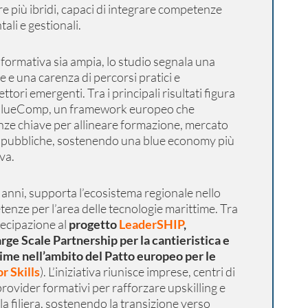
e più ibridi, capaci di integrare competenze
ali e gestionali.
formativa sia ampia, lo studio segnala una
 e una carenza di percorsi pratici e
ettori emergenti. Tra i principali risultati figura
i BlueComp, un framework europeo che
nze chiave per allineare formazione, mercato
he pubbliche, sostenendo una blue economy più
va.
anni, supporta l’ecosistema regionale nello
enze per l’area delle tecnologie marittime. Tra
tecipazione al
progetto
LeaderSHIP
,
rge Scale Partnership per la cantieristica e
ime nell’ambito del Patto europeo per le
or Skills
). L’iniziativa riunisce imprese, centri di
provider formativi per rafforzare upskilling e
 la filiera, sostenendo la transizione verso