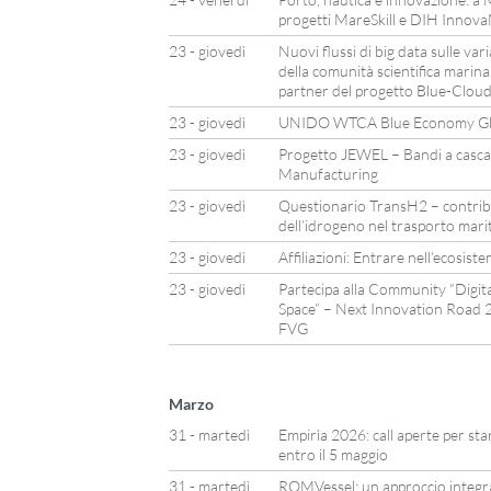
progetti MareSkill e DIH Innov
23 - giovedì
Nuovi flussi di big data sulle var
della comunità scientifica marina.
partner del progetto Blue-Clou
23 - giovedì
UNIDO WTCA Blue Economy Glo
23 - giovedì
Progetto JEWEL – Bandi a cascat
Manufacturing
23 - giovedì
Questionario TransH2 – contribui
dell’idrogeno nel trasporto mari
23 - giovedì
Affiliazioni: Entrare nell’ecosi
23 - giovedì
Partecipa alla Community “Digit
Space” – Next Innovation Road 
FVG
Marzo
31 - martedì
Empirìa 2026: call aperte per sta
entro il 5 maggio
31 - martedì
ROMVessel: un approccio integrat