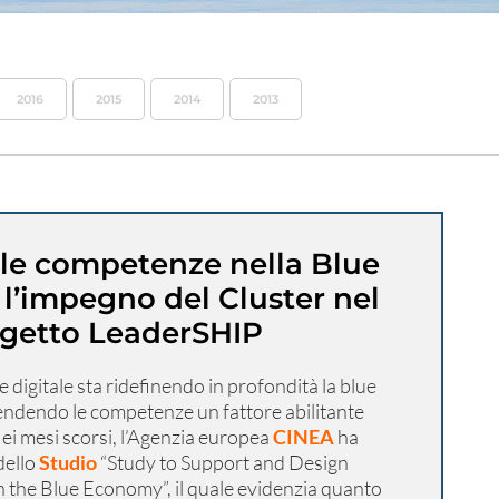
2016
2015
2014
2013
lle competenze nella Blue
l’impegno del Cluster nel
getto LeaderSHIP
e digitale sta ridefinendo in profondità la blue
ndendo le competenze un fattore abilitante
Nei mesi scorsi, l’Agenzia europea
CINEA
ha
 dello
Studio
“Study to Support and Design
n the Blue Economy”, il quale evidenzia quanto