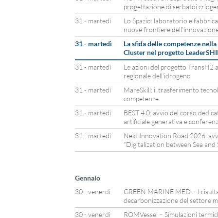
progettazione di serbatoi criogen
31 - martedì
Lo Spazio: laboratorio e fabbrica:
nuove frontiere dell’innovazion
31 - martedì
La sfida delle competenze nell
Cluster nel progetto LeaderSH
31 - martedì
Le azioni del progetto TransH2 a
regionale dell’idrogeno
31 - martedì
MareSkill: il trasferimento tecn
competenze
31 - martedì
BEST 4.0: avvio del corso dedicat
artificiale generativa e confere
31 - martedì
Next Innovation Road 2026: avv
“Digitalization between Sea and 
Gennaio
30 - venerdì
GREEN MARINE MED – I risultati
decarbonizzazione del settore 
30 - venerdì
ROMVessel – Simulazioni termich