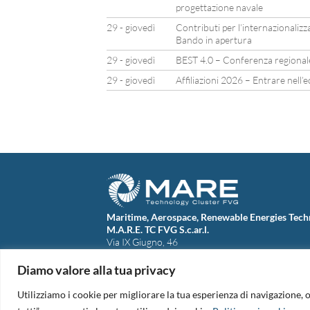
progettazione navale
29 - giovedì
Contributi per l’internazionaliz
Bando in apertura
29 - giovedì
BEST 4.0 – Conferenza regionale
29 - giovedì
Affiliazioni 2026 – Entrare nell
Maritime, Aerospace, Renewable Energies Tech
M.A.R.E. TC FVG S.c.ar.l.
Via IX Giugno, 46
34074 Monfalcone (Italy)
tel. +39 0481 723440
Diamo valore alla tua privacy
Codice Fiscale e Partita Iva: 01138620313
PEC:
marefvg@legalmail.it
Utilizziamo i cookie per migliorare la tua esperienza di navigazione, o
Codice univoco per i pagamenti: M5UXCR1