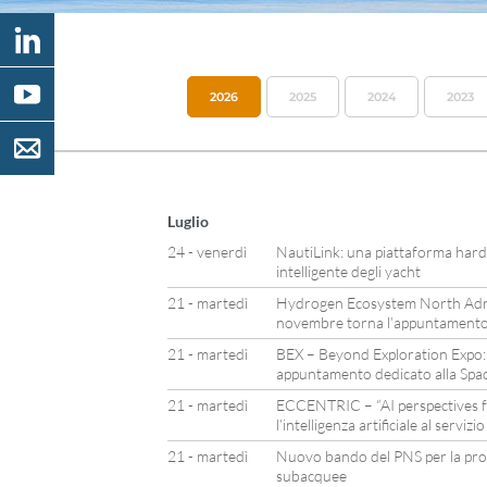
2026
2025
2024
2023
Luglio
24 - venerdì
NautiLink: una piattaforma hard
intelligente degli yacht
21 - martedì
Hydrogen Ecosystem North Adria
novembre torna l’appuntamento 
21 - martedì
BEX – Beyond Exploration Expo: 
appuntamento dedicato alla Sp
21 - martedì
ECCENTRIC – “AI perspectives f
l’intelligenza artificiale al servi
21 - martedì
Nuovo bando del PNS per la prot
subacquee