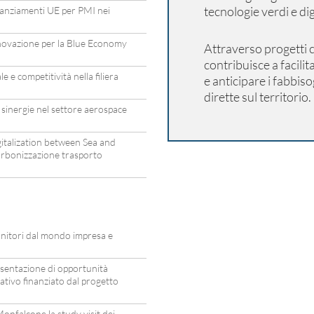
tecnologie verdi e digi
nziamenti UE per PMI nei
novazione per la Blue Economy
Attraverso progetti
contribuisce a facili
 e competitività nella filiera
e anticipare i fabbis
dirette sul territorio.
sinergie nel settore aerospace
gitalization between Sea and
arbonizzazione trasporto
ornitori dal mondo impresa e
sentazione di opportunità
ativo finanziato dal progetto
onfalcone la study visit dei