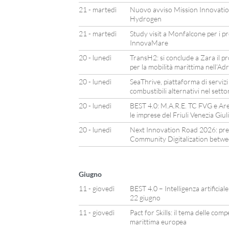
21 - martedì
Nuovo avviso Mission Innovation
Hydrogen
21 - martedì
Study visit a Monfalcone per i p
InnovaMare
20 - lunedì
TransH2: si conclude a Zara il p
per la mobilità marittima nell’Adr
20 - lunedì
SeaThrive, piattaforma di servizi 
combustibili alternativi nel sett
20 - lunedì
BEST 4.0: M.A.R.E. TC FVG e Ar
le imprese del Friuli Venezia Giuli
20 - lunedì
Next Innovation Road 2026: prese
Community Digitalization betwe
Giugno
11 - giovedì
BEST 4.0 – Intelligenza artificial
22 giugno
11 - giovedì
Pact for Skills: il tema delle com
marittima europea