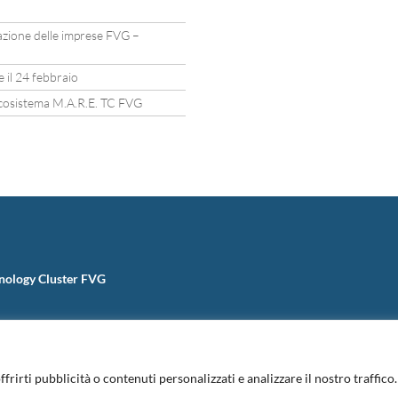
zazione delle imprese FVG –
 il 24 febbraio
’ecosistema M.A.R.E. TC FVG
nology Cluster FVG
ffrirti pubblicità o contenuti personalizzati e analizzare il nostro traffic
Informativa Privacy
|