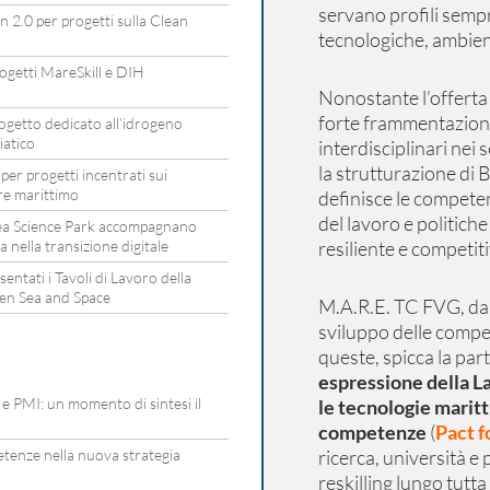
servano profili sempr
 2.0 per progetti sulla Clean
tecnologiche, ambient
rogetti MareSkill e DIH
Nonostante l’offerta 
forte frammentazione
rogetto dedicato all’idrogeno
iatico
interdisciplinari nei s
la strutturazione d
per progetti incentrati sui
ore marittimo
definisce le compete
del lavoro e politic
ea Science Park accompagnano
a nella transizione digitale
resiliente e competiti
ntati i Tavoli di Lavoro della
en Sea and Space
M.A.R.E. TC FVG, da 
sviluppo delle compet
queste, spicca la par
espressione della La
e e PMI: un momento di sintesi il
le tecnologie maritt
competenze
(
Pact f
petenze nella nuova strategia
ricerca, università e 
reskilling lungo tutta