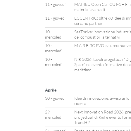
11 - giovedì
MAT4EU Open Call CUT-1 – Fina
materiali avanzati
11 - giovedì
ECCENTRIC: oltre 60 idee di in
cercano partner
10 -
SeaThrive: innovazione industriale
mercoledì
dei combustibili alternativi
10 -
M.A.R.E. TC FVG sviluppa nuove 
mercoledì
10 -
NIR 2026: tavoli progettuali “Di
mercoledì
Space” ed evento formativo dec
marittimo
Aprile
30 - giovedì
Idee di innovazione: avviso ai f
ricerca
29 -
Next Innovation Road 2026: pre
mercoledì
progettuali di R&I e evento form
TransH2
24 - venerdì
Porto, nautica e innovazione: a M