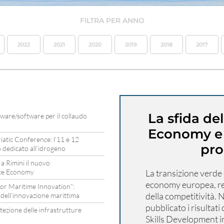
FILTRA PER ANNO
2022
2021
2020
2019
2018
2017
La sfida de
ware/software per il collaudo
Economy e 
tic Conference: l’11 e 12
pro
dedicato all’idrogeno
a Rimini il nuovo
ace Economy
La transizione verde 
economy europea, re
or Maritime Innovation”:
della competitività. 
zio dell’innovazione marittima
pubblicato i risultati
ezione delle infrastrutture
Skills Development i