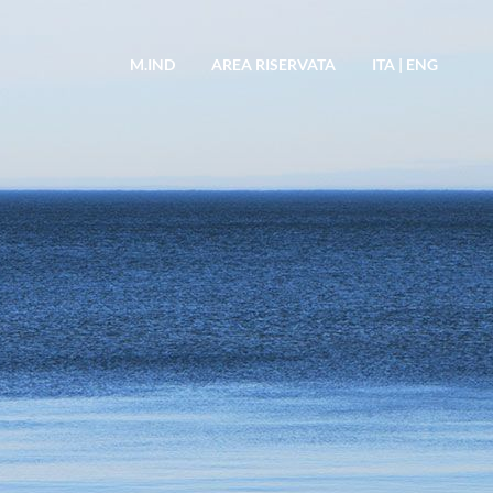
M.IND
AREA RISERVATA
ITA
|
ENG