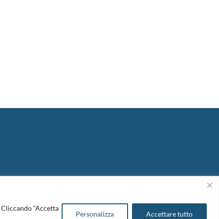
Copyright 2026. Design and development by
B42
o. Cliccando “Accetta
Personalizza
Accettare tutto
Cookie Policy
|
Amm. Trasparente
|
Bandi & Avvisi