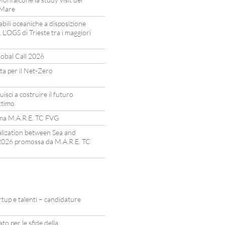
aMare
iabili oceaniche a disposizione
 L’OGS di Trieste tra i maggiori
d
bal Call 2026
a per il Net-Zero
sci a costruire il futuro
ttimo
stema M.A.R.E. TC FVG
alization between Sea and
2026 promossa da M.A.R.E. TC
rtup e talenti – candidature
o per le sfide della