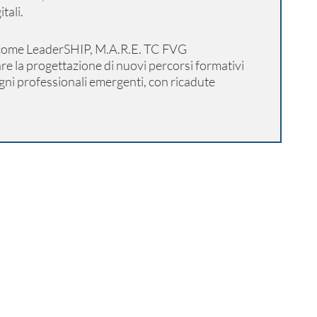
tali.
 come LeaderSHIP, M.A.R.E. TC FVG
tare la progettazione di nuovi percorsi formativi
ogni professionali emergenti, con ricadute