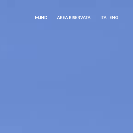
M.IND
AREA RISERVATA
ITA
|
ENG