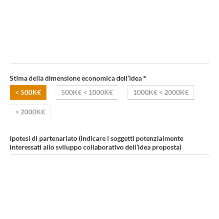
Stima della dimensione economica dell’idea *
< 500K€
500K€ < 1000K€
1000K€ < 2000K€
> 2000K€
Ipotesi di partenariato (indicare i soggetti potenzialmente
interessati allo sviluppo collaborativo dell’idea proposta)