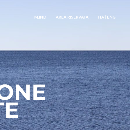
M.IND
AREA RISERVATA
ITA
|
ENG
IONE
TE