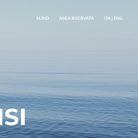
M.IND
AREA RISERVATA
ITA
|
ENG
SI