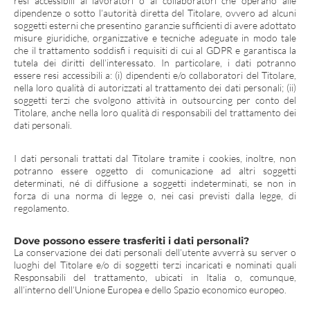
resi accessibili ai lavoratori o ai collaboratori che operano alle
dipendenze o sotto l’autorità diretta del Titolare, ovvero ad alcuni
soggetti esterni che presentino garanzie sufficienti di avere adottato
misure giuridiche, organizzative e tecniche adeguate in modo tale
che il trattamento soddisfi i requisiti di cui al GDPR e garantisca la
tutela dei diritti dell’interessato. In particolare, i dati potranno
essere resi accessibili a: (i) dipendenti e/o collaboratori del Titolare,
nella loro qualità di autorizzati al trattamento dei dati personali; (ii)
soggetti terzi che svolgono attività in outsourcing per conto del
Titolare, anche nella loro qualità di responsabili del trattamento dei
dati personali.
I dati personali trattati dal Titolare tramite i cookies, inoltre, non
potranno essere oggetto di comunicazione ad altri soggetti
determinati, né di diffusione a soggetti indeterminati, se non in
forza di una norma di legge o, nei casi previsti dalla legge, di
regolamento.
Dove possono essere trasferiti i dati personali?
La conservazione dei dati personali dell’utente avverrà su server o
luoghi del Titolare e/o di soggetti terzi incaricati e nominati quali
Responsabili del trattamento, ubicati in Italia o, comunque,
all’interno dell’Unione Europea e dello Spazio economico europeo.