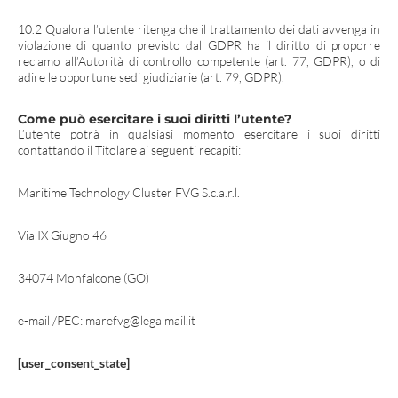
10.2 Qualora l’utente ritenga che il trattamento dei dati avvenga in
violazione di quanto previsto dal GDPR ha il diritto di proporre
reclamo all’Autorità di controllo competente (art. 77, GDPR), o di
adire le opportune sedi giudiziarie (art. 79, GDPR).
Come può esercitare i suoi diritti l’utente?
L’utente potrà in qualsiasi momento esercitare i suoi diritti
contattando il Titolare ai seguenti recapiti:
Maritime Technology Cluster FVG S.c.a.r.l.
Via IX Giugno 46
34074 Monfalcone (GO)
e-mail /PEC: marefvg@legalmail.it
[user_consent_state]