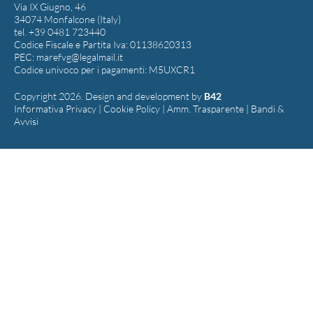
Via IX Giugno, 46
34074 Monfalcone (Italy)
tel. +39 0481 723440
Codice Fiscale e Partita Iva: 01138620313
PEC:
marefvg@legalmail.it
Codice univoco per i pagamenti: M5UXCR1
Copyright 2026. Design and development by
B42
Informativa Privacy
|
Cookie Policy
|
Amm. Trasparente
|
Bandi &
Avvisi