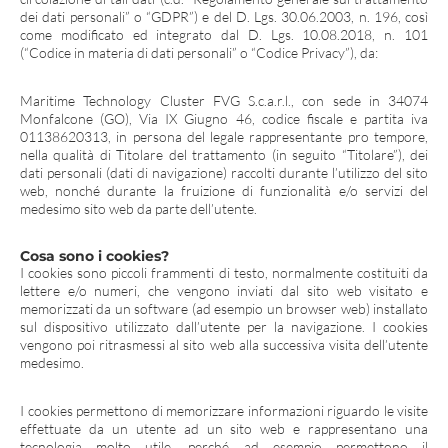
dei dati personali” o “GDPR”) e del D. Lgs. 30.06.2003, n. 196, così
come modificato ed integrato dal D. Lgs. 10.08.2018, n. 101
(“Codice in materia di dati personali” o “Codice Privacy”), da:
Maritime Technology Cluster FVG S.c.a.r.l.
, con sede in 34074
Monfalcone (GO), Via IX Giugno 46, codice fiscale e partita iva
01138620313, in persona del legale rappresentante pro tempore,
nella qualità di Titolare del trattamento (in seguito “
Titolare
”), dei
dati personali (dati di navigazione) raccolti durante l’utilizzo del sito
web, nonché durante la fruizione di funzionalità e/o servizi del
medesimo sito web da parte dell’utente.
Cosa sono i cookies?
I cookies sono piccoli frammenti di testo, normalmente costituiti da
lettere e/o numeri, che vengono inviati dal sito web visitato e
memorizzati da un software (ad esempio un browser web) installato
sul dispositivo utilizzato dall’utente per la navigazione. I cookies
vengono poi ritrasmessi al sito web alla successiva visita dell’utente
medesimo.
I cookies permettono di memorizzare informazioni riguardo le visite
effettuate da un utente ad un sito web e rappresentano una
tecnologia molto utile, perché ad esempio permettono il