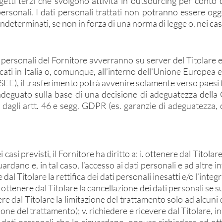
ggetti terzi che svolgono attività in outsourcing per conto d
personali. I dati personali trattati non potranno essere ogg
indeterminati, se non in forza di una norma di legge o, nei cas
personali del Fornitore avverranno su server del Titolare e/
cati in Italia o, comunque, all’interno dell’Unione Europea
EE), il trasferimento potrà avvenire solamente verso paesi t
 adeguato sulla base di una decisione di adeguatezza del
 dagli artt. 46 e segg. GDPR (es. garanzie di adeguatezza, 
 casi previsti, il Fornitore ha diritto a: i. ottenere dal Tito
uardano e, in tal caso, l’accesso ai dati personali e ad altre
re dal Titolare la rettifica dei dati personali inesatti e/o l’in
 iii. ottenere dal Titolare la cancellazione dei dati personali s
enere dal Titolare la limitazione del trattamento solo ad alcun
azione del trattamento); v. richiedere e ricevere dal Titolare,