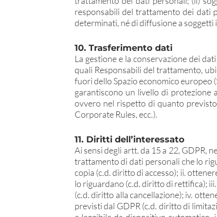
trattamento dei dati personali; (ii) so
responsabili del trattamento dei dati 
determinati, né di diffusione a soggetti 
10. Trasferimento dati
La gestione e la conservazione dei dati 
quali Responsabili del trattamento, ubi
fuori dello Spazio economico europeo (S
garantiscono un livello di protezione
ovvero nel rispetto di quanto previsto
Corporate Rules, ecc.).
11. Diritti dell’interessato
Ai sensi degli artt. da 15 a 22, GDPR, nei
trattamento di dati personali che lo rig
copia (c.d. diritto di accesso); ii. ottene
lo riguardano (c.d. diritto di rettifica);
(c.d. diritto alla cancellazione); iv. ott
previsti dal GDPR (c.d. diritto di limit