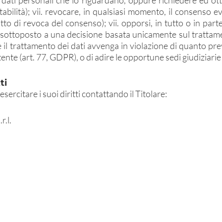
i dati personali che lo riguardano, oppure richiedere ed ot
rtabilità); vii. revocare, in qualsiasi momento, il consenso
itto di revoca del consenso); vii. opporsi, in tutto o in parte
re sottoposto a una decisione basata unicamente sul trattam
il trattamento dei dati avvenga in violazione di quanto pre
ente (art. 77, GDPR), o di adire le opportune sedi giudiziarie
ti
sercitare i suoi diritti contattando il Titolare:
r.l.