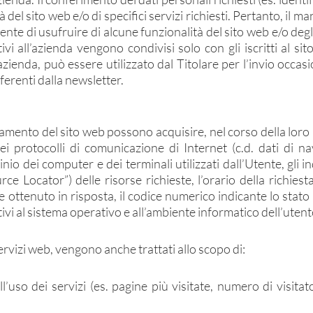
à del sito web e/o di specifici servizi richiesti. Pertanto, il 
nte di usufruire di alcune funzionalità del sito web e/o degli 
tivi all’azienda vengono condivisi solo con gli iscritti al sit
ll’azienda, può essere utilizzato dal Titolare per l’invio occa
fferenti dalla newsletter.
namento del sito web possono acquisire, nel corso della loro n
dei protocolli di comunicazione di Internet (c.d. dati di na
minio dei computer e dei terminali utilizzati dall’Utente, gli
e Locator”) delle risorse richieste, l’orario della richiesta
ile ottenuto in risposta, il codice numerico indicante lo stato
ativi al sistema operativo e all’ambiente informatico dell’utent
 servizi web, vengono anche trattati allo scopo di:
ll’uso dei servizi (es. pagine più visitate, numero di visitat