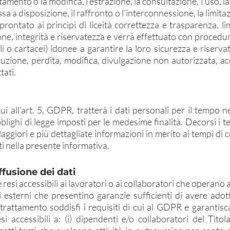
tamento o la modifica, l’estrazione, la consultazione, l’uso
a a disposizione, il raffronto o l’interconnessione, la limitaz
rontato ai principi di liceità correttezza e trasparenza, lim
one, integrità e riservatezza e verrà effettuato con proced
 o cartacei) idonee a garantire la loro sicurezza e riservat
truzione, perdita, modifica, divulgazione non autorizzata, a
tati.
i cui all’art. 5, GDPR, tratterà i dati personali per il tempo 
lighi di legge imposti per le medesime finalità. Decorsi i te
Maggiori e più dettagliate informazioni in merito ai tempi d
ati nella presente informativa.
fusione dei dati
 resi accessibili ai lavoratori o ai collaboratori che operano 
i esterni che presentino garanzie sufficienti di avere adot
attamento soddisfi i requisiti di cui al GDPR e garantisca l
i accessibili a: (i) dipendenti e/o collaboratori del Titola