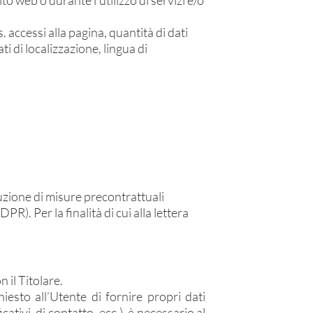
sito web o durante l’utilizzo di servizi e/o
. accessi alla pagina, quantità di dati
ti di localizzazione, lingua di
esecuzione di misure precontrattuali
PR). Per la finalità di cui alla lettera
 il Titolare.
iesto all’Utente di fornire propri dati
cativi, di contatto, ecc.), è necessario al