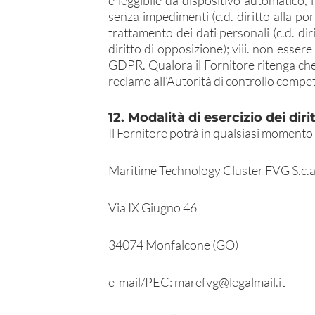
e leggibile da dispositivo automatico, 
senza impedimenti (c.d. diritto alla po
trattamento dei dati personali (c.d. dir
diritto di opposizione); viii. non esse
GDPR. Qualora il Fornitore ritenga che 
reclamo all’Autorità di controllo compet
12. Modalità di esercizio dei dirit
Il Fornitore potrà in qualsiasi momento e
Maritime Technology Cluster FVG S.c.a.
Via IX Giugno 46
34074 Monfalcone (GO)
e-mail/PEC: marefvg@legalmail.it