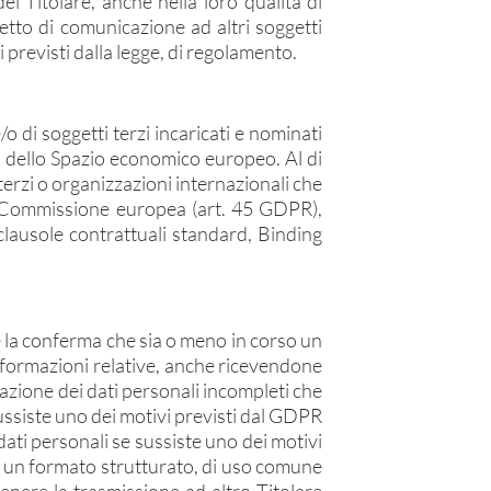
el Titolare, anche nella loro qualità di
etto di comunicazione ad altri soggetti
i previsti dalla legge, di regolamento.
o di soggetti terzi incaricati e nominati
 e dello Spazio economico europeo. Al di
erzi o organizzazioni internazionali che
la Commissione europea (art. 45 GDPR),
clausole contrattuali standard, Binding
lare la conferma che sia o meno in corso un
 informazioni relative, anche ricevendone
tegrazione dei dati personali incompleti che
e sussiste uno dei motivi previsti dal GDPR
i dati personali se sussiste uno dei motivi
 in un formato strutturato, di uso comune