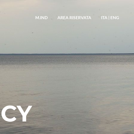
M.IND
AREA RISERVATA
ITA
|
ENG
ICY