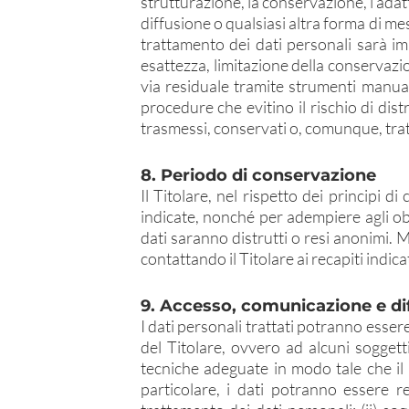
strutturazione, la conservazione, l’adat
diffusione o qualsiasi altra forma di mess
trattamento dei dati personali sarà imp
esattezza, limitazione della conservazi
via residuale tramite strumenti manuali
procedure che evitino il rischio di dis
trasmessi, conservati o, comunque, trat
8. Periodo di conservazione
Il Titolare, nel rispetto dei principi d
indicate, nonché per adempiere agli obb
dati saranno distrutti o resi anonimi. 
contattando il Titolare ai recapiti indic
9. Accesso, comunicazione e dif
I dati personali trattati potranno essere
del Titolare, ovvero ad alcuni soggett
tecniche adeguate in modo tale che il tr
particolare, i dati potranno essere res