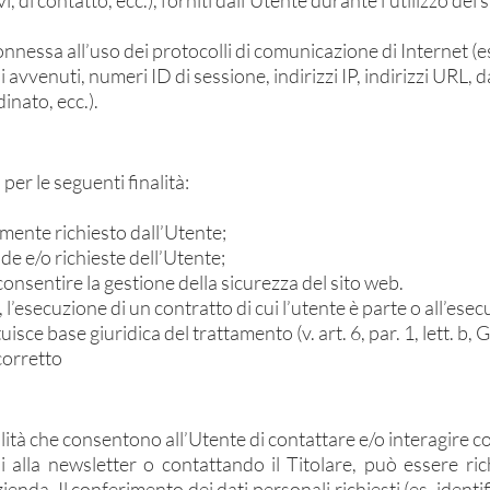
vi, di contatto, ecc.), forniti dall’Utente durante l’utilizzo del 
connessa all’uso dei protocolli di comunicazione di Internet (es
 avvenuti, numeri ID di sessione, indirizzi IP, indirizzi URL, da
inato, ecc.).
per le seguenti finalità:
amente richiesto dall’Utente;
de e/o richieste dell’Utente;
e consentire la gestione della sicurezza del sito web.
), (iii), l’esecuzione di un contratto di cui l’utente è parte o all’
isce base giuridica del trattamento (v. art. 6, par. 1, lett. b, GD
 corretto
lità che consentono all’Utente di contattare e/o interagire con
i alla newsletter o contattando il Titolare, può essere rich
zienda. Il conferimento dei dati personali richiesti (es. identifi