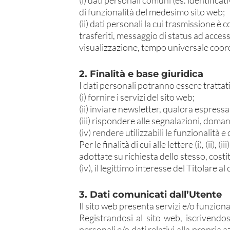
(i) dati personali comuni (es. identificati
di funzionalità del medesimo sito web;
(ii) dati personali la cui trasmissione è 
trasferiti, messaggio di status ad accessi
visualizzazione, tempo universale coord
2. Finalità e base giuridica
I dati personali potranno essere trattati 
(i) fornire i servizi del sito web;
(ii) inviare newsletter, qualora espress
(iii) rispondere alle segnalazioni, doman
(iv) rendere utilizzabili le funzionalità 
Per le finalità di cui alle lettere (i), (ii
adottate su richiesta dello stesso, costitu
(iv), il legittimo interesse del Titolare al
3. Dati comunicati dall’Utente
Il sito web presenta servizi e/o funziona
Registrandosi al sito web, iscrivendos
personali e/o dati relativi alla propria a