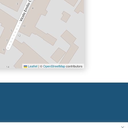
Leaflet
|
©
OpenStreetMap
contributors