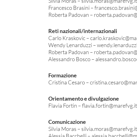
Silvia Moras –
silvia.moras@marefvg.it
Francesco Brasini –
francesco.brasini
Roberta Padovan –
roberta.padovan@
Reti nazionali/internazionali
Carlo Kraskovic –
carlo.kraskovic@mar
Wendy Lenarduzzi –
wendy.lenarduzz
Roberta Padovan –
roberta.padovan@
Alessandro Bosco –
alessandro.bosco
Formazione
Cristina Cesaro –
cristina.cesaro@mar
Orientamento e divulgazione
Flavia Fortin –
flavia.fortin@marefvg.it
Comunicazione
Silvia Moras –
silvia.moras@marefvg.it
Alessia Bacchelli –
alessia.bacchelli@m