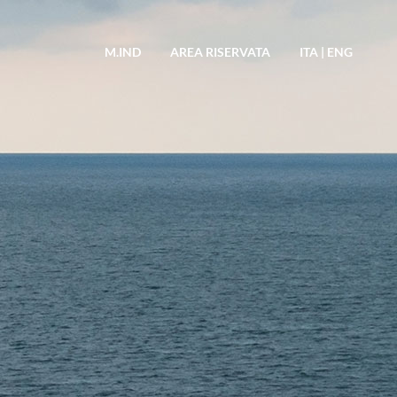
M.IND
AREA RISERVATA
ITA
|
ENG