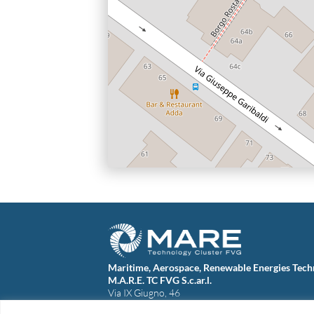
Maritime, Aerospace, Renewable Energies Tech
M.A.R.E. TC FVG S.c.ar.l.
Via IX Giugno, 46
34074 Monfalcone (Italy)