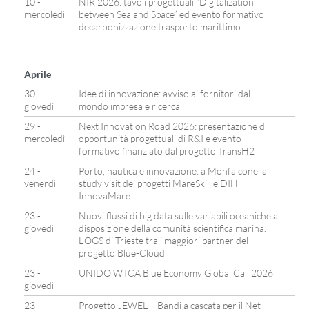
10 -
NIR 2026: tavoli progettuali “Digitalization
mercoledì
between Sea and Space” ed evento formativo
decarbonizzazione trasporto marittimo
Aprile
30 -
Idee di innovazione: avviso ai fornitori dal
giovedì
mondo impresa e ricerca
29 -
Next Innovation Road 2026: presentazione di
mercoledì
opportunità progettuali di R&I e evento
formativo finanziato dal progetto TransH2
24 -
Porto, nautica e innovazione: a Monfalcone la
venerdì
study visit dei progetti MareSkill e DIH
InnovaMare
23 -
Nuovi flussi di big data sulle variabili oceaniche a
giovedì
disposizione della comunità scientifica marina.
L’OGS di Trieste tra i maggiori partner del
progetto Blue-Cloud
23 -
UNIDO WTCA Blue Economy Global Call 2026
giovedì
23 -
Progetto JEWEL – Bandi a cascata per il Net-