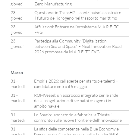
giovedì
Zero Manufacturing
23 -
Questionario TransH2 – contribuisci a costruire
giovedì
il futuro dell’idrogeno nel trasporto marittimo
23 -
Affiliazioni: Entrare nell’ecosistema M.A.R.E. TC
giovedì
FVG
23 -
Partecipa alla Community “Digitalization
giovedì
between Sea and Space” – Next Innovation Road
2026 promossa da M.A.R.E. TC FVG
Marzo
31 -
Empirìa 2026: call aperte per startup e talenti –
martedì
candidature entro il 5 maggio
31 -
ROMVessel: un approccio integrato per le sfide
martedì
della progettazione di serbatoi criogenici in
ambito navale
31 -
Lo Spazio: laboratorio e fabbrica: a Trieste il
martedì
confronto sulle nuove frontiere dell’innovazione
31 -
La sfida delle competenze nella Blue Economy e
martedì
l’impegno del Cluster nel progetto LeaderSHIP