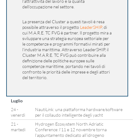
l’attrattività del lavoro e la qualità
dell’occupazione nel settore.
La presenza del Cluster a questi tavoli è resa
possibile attraverso il progetto
LeaderSHIP
, di
cui M.A.R.E. TC FVG è partner. Il progetto mira a
sviluppare una strategia europea settoriale per
le competenze e programmi formativi mirati per
l’industria marittima. Attraverso LeaderSHIP, il
Cluster M.A.R.E. TC FVG può contribuire alla
definizione delle politiche europee sulle
competenze marittime, portando nei tavoli di
confronto le priorità delle imprese e degli attori
del territorio.
Luglio
24 -
NautiLink: una piattaforma hardware/software
venerdì
per il collaudo intelligente degli yacht
21 -
Hydrogen Ecosystem North Adriatic
martedì
Conference: l’11 e 12 novembre torna
l’appuntamento dedicato all’idrogeno