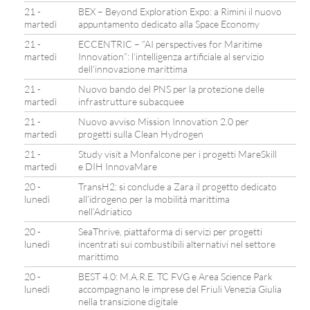
21 -
BEX – Beyond Exploration Expo: a Rimini il nuovo
martedì
appuntamento dedicato alla Space Economy
21 -
ECCENTRIC – “AI perspectives for Maritime
martedì
Innovation”: l’intelligenza artificiale al servizio
dell’innovazione marittima
21 -
Nuovo bando del PNS per la protezione delle
martedì
infrastrutture subacquee
21 -
Nuovo avviso Mission Innovation 2.0 per
martedì
progetti sulla Clean Hydrogen
21 -
Study visit a Monfalcone per i progetti MareSkill
martedì
e DIH InnovaMare
20 -
TransH2: si conclude a Zara il progetto dedicato
lunedì
all’idrogeno per la mobilità marittima
nell’Adriatico
20 -
SeaThrive, piattaforma di servizi per progetti
lunedì
incentrati sui combustibili alternativi nel settore
marittimo
20 -
BEST 4.0: M.A.R.E. TC FVG e Area Science Park
lunedì
accompagnano le imprese del Friuli Venezia Giulia
nella transizione digitale