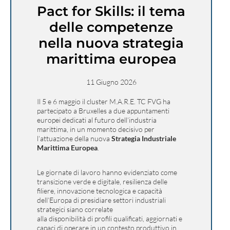
Pact for Skills: il tema
delle competenze
nella nuova strategia
marittima europea
11 Giugno 2026
Il 5 e 6 maggio il cluster M.A.R.E. TC FVG ha
partecipato a Bruxelles a due appuntamenti
europei dedicati al futuro dell’industria
marittima, in un momento decisivo per
l’attuazione della nuova
Strategia Industriale
Marittima Europea
.
Le giornate di lavoro hanno evidenziato come
transizione verde e digitale, resilienza delle
filiere, innovazione tecnologica e capacità
dell’Europa di presidiare settori industriali
strategici siano correlate
alla disponibilità di profili qualificati, aggiornati e
capaci di operare in un contesto produttivo in