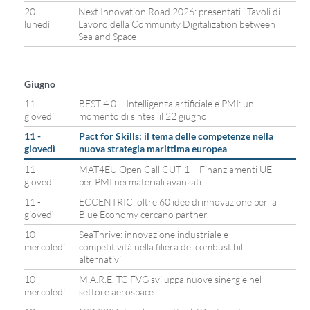
20 -
Next Innovation Road 2026: presentati i Tavoli di
lunedì
Lavoro della Community Digitalization between
Sea and Space
Giugno
11 -
BEST 4.0 – Intelligenza artificiale e PMI: un
giovedì
momento di sintesi il 22 giugno
11 -
Pact for Skills: il tema delle competenze nella
giovedì
nuova strategia marittima europea
11 -
MAT4EU Open Call CUT-1 – Finanziamenti UE
giovedì
per PMI nei materiali avanzati
11 -
ECCENTRIC: oltre 60 idee di innovazione per la
giovedì
Blue Economy cercano partner
10 -
SeaThrive: innovazione industriale e
mercoledì
competitività nella filiera dei combustibili
alternativi
10 -
M.A.R.E. TC FVG sviluppa nuove sinergie nel
mercoledì
settore aerospace