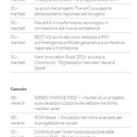
31 -
Le azioni del progetto TransH2 a supporto
martedì
dell’ecosistema regionale dell’idrogeno
31 -
MareSkill: il trasferimento tecnologico in
martedì
connessione alle nuove competenze
31 -
BEST 4.0: avvio del corso dedicato a PMI
martedì
sull’intelligenza artificiale generativa e conferenza
regionale a Monfalcone
31 -
Next Innovation Road 2026: avviata la
martedì
Community “Digitalization between Sea and
Space”
Gennaio
30 -
GREEN MARINE MED – I risultati di un progetto
venerdì
sulla decarbonizzazione del settore marittimo
mediterraneo
30 -
ROMVessel – Simulazioni termiche avanzate per
venerdì
la progettazione navale
29 -
Contributi per l’internazionalizzazione delle