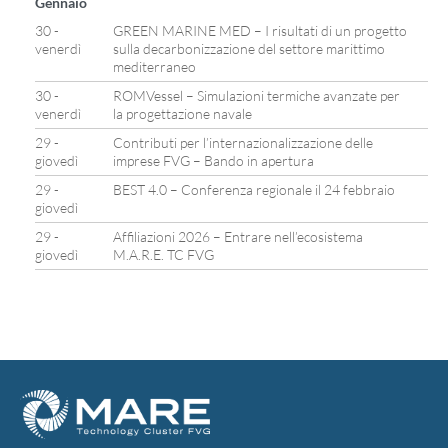
Gennaio
30 -
GREEN MARINE MED – I risultati di un progetto
venerdì
sulla decarbonizzazione del settore marittimo
mediterraneo
30 -
ROMVessel – Simulazioni termiche avanzate per
venerdì
la progettazione navale
29 -
Contributi per l’internazionalizzazione delle
giovedì
imprese FVG – Bando in apertura
29 -
BEST 4.0 – Conferenza regionale il 24 febbraio
giovedì
29 -
Affiliazioni 2026 – Entrare nell’ecosistema
giovedì
M.A.R.E. TC FVG