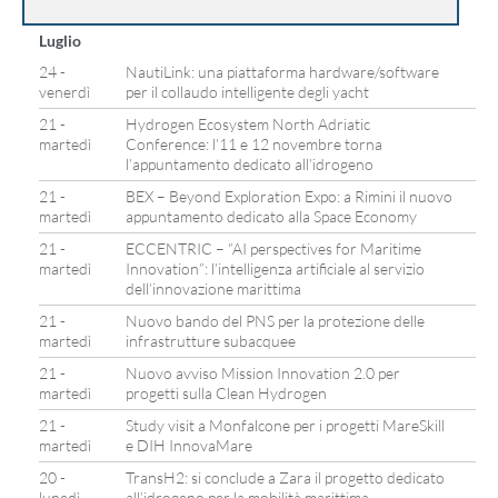
Luglio
24 -
NautiLink: una piattaforma hardware/software
venerdì
per il collaudo intelligente degli yacht
21 -
Hydrogen Ecosystem North Adriatic
martedì
Conference: l’11 e 12 novembre torna
l’appuntamento dedicato all’idrogeno
21 -
BEX – Beyond Exploration Expo: a Rimini il nuovo
martedì
appuntamento dedicato alla Space Economy
21 -
ECCENTRIC – “AI perspectives for Maritime
martedì
Innovation”: l’intelligenza artificiale al servizio
dell’innovazione marittima
21 -
Nuovo bando del PNS per la protezione delle
martedì
infrastrutture subacquee
21 -
Nuovo avviso Mission Innovation 2.0 per
martedì
progetti sulla Clean Hydrogen
21 -
Study visit a Monfalcone per i progetti MareSkill
martedì
e DIH InnovaMare
20 -
TransH2: si conclude a Zara il progetto dedicato
lunedì
all’idrogeno per la mobilità marittima