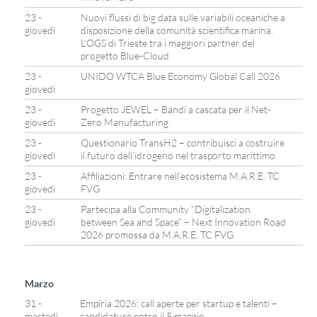
23 -
Nuovi flussi di big data sulle variabili oceaniche a
giovedì
disposizione della comunità scientifica marina.
L’OGS di Trieste tra i maggiori partner del
progetto Blue-Cloud
23 -
UNIDO WTCA Blue Economy Global Call 2026
giovedì
23 -
Progetto JEWEL – Bandi a cascata per il Net-
giovedì
Zero Manufacturing
23 -
Questionario TransH2 – contribuisci a costruire
giovedì
il futuro dell’idrogeno nel trasporto marittimo
23 -
Affiliazioni: Entrare nell’ecosistema M.A.R.E. TC
giovedì
FVG
23 -
Partecipa alla Community “Digitalization
giovedì
between Sea and Space” – Next Innovation Road
2026 promossa da M.A.R.E. TC FVG
Marzo
31 -
Empirìa 2026: call aperte per startup e talenti –
martedì
candidature entro il 5 maggio