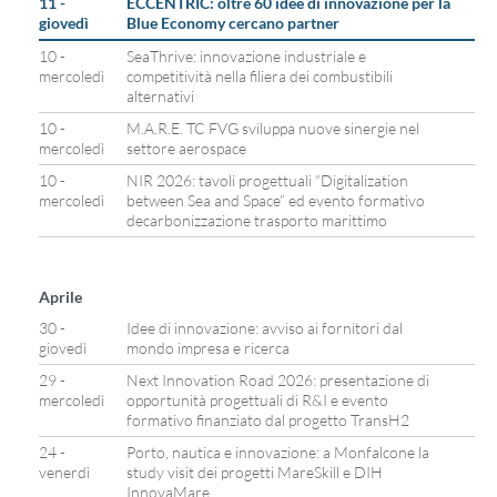
11 -
ECCENTRIC: oltre 60 idee di innovazione per la
giovedì
Blue Economy cercano partner
10 -
SeaThrive: innovazione industriale e
mercoledì
competitività nella filiera dei combustibili
alternativi
10 -
M.A.R.E. TC FVG sviluppa nuove sinergie nel
mercoledì
settore aerospace
10 -
NIR 2026: tavoli progettuali “Digitalization
mercoledì
between Sea and Space” ed evento formativo
decarbonizzazione trasporto marittimo
Aprile
30 -
Idee di innovazione: avviso ai fornitori dal
giovedì
mondo impresa e ricerca
29 -
Next Innovation Road 2026: presentazione di
mercoledì
opportunità progettuali di R&I e evento
formativo finanziato dal progetto TransH2
24 -
Porto, nautica e innovazione: a Monfalcone la
venerdì
study visit dei progetti MareSkill e DIH
InnovaMare