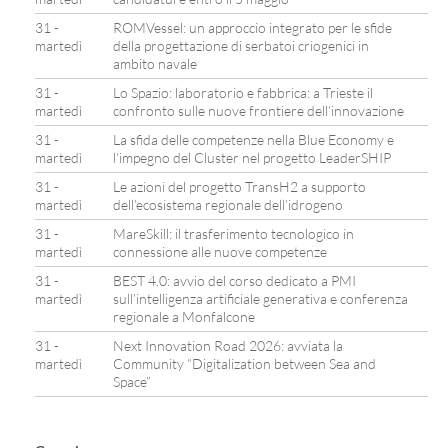
31 -
ROMVessel: un approccio integrato per le sfide
martedì
della progettazione di serbatoi criogenici in
ambito navale
31 -
Lo Spazio: laboratorio e fabbrica: a Trieste il
martedì
confronto sulle nuove frontiere dell’innovazione
31 -
La sfida delle competenze nella Blue Economy e
martedì
l’impegno del Cluster nel progetto LeaderSHIP
31 -
Le azioni del progetto TransH2 a supporto
martedì
dell’ecosistema regionale dell’idrogeno
31 -
MareSkill: il trasferimento tecnologico in
martedì
connessione alle nuove competenze
31 -
BEST 4.0: avvio del corso dedicato a PMI
martedì
sull’intelligenza artificiale generativa e conferenza
regionale a Monfalcone
31 -
Next Innovation Road 2026: avviata la
martedì
Community “Digitalization between Sea and
Space”