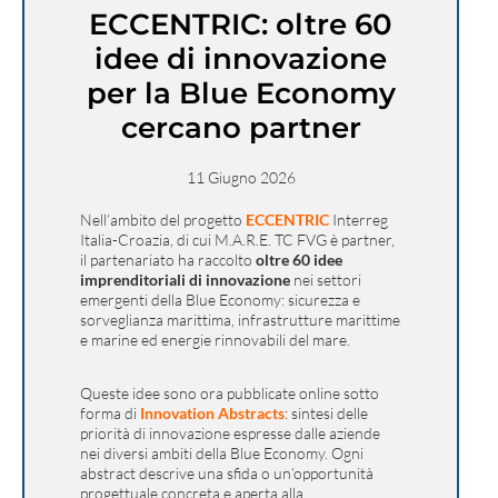
ECCENTRIC: oltre 60
idee di innovazione
per la Blue Economy
cercano partner
11 Giugno 2026
Nell’ambito del progetto
ECCENTRIC
Interreg
Italia-Croazia, di cui M.A.R.E. TC FVG è partner,
il partenariato ha raccolto
oltre 60 idee
imprenditoriali di innovazione
nei settori
emergenti della Blue Economy: sicurezza e
sorveglianza marittima, infrastrutture marittime
e marine ed energie rinnovabili del mare.
Queste idee sono ora pubblicate online sotto
forma di
Innovation Abstracts
: sintesi delle
priorità di innovazione espresse dalle aziende
nei diversi ambiti della Blue Economy. Ogni
abstract descrive una sfida o un’opportunità
progettuale concreta e aperta alla