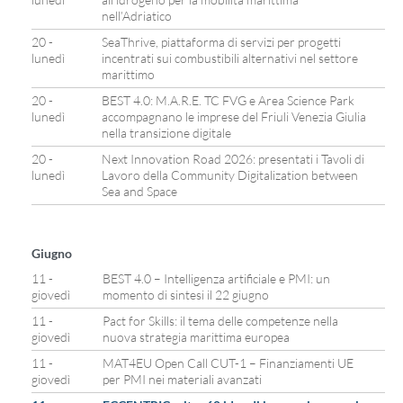
nell’Adriatico
20 -
SeaThrive, piattaforma di servizi per progetti
lunedì
incentrati sui combustibili alternativi nel settore
marittimo
20 -
BEST 4.0: M.A.R.E. TC FVG e Area Science Park
lunedì
accompagnano le imprese del Friuli Venezia Giulia
nella transizione digitale
20 -
Next Innovation Road 2026: presentati i Tavoli di
lunedì
Lavoro della Community Digitalization between
Sea and Space
Giugno
11 -
BEST 4.0 – Intelligenza artificiale e PMI: un
giovedì
momento di sintesi il 22 giugno
11 -
Pact for Skills: il tema delle competenze nella
giovedì
nuova strategia marittima europea
11 -
MAT4EU Open Call CUT-1 – Finanziamenti UE
giovedì
per PMI nei materiali avanzati