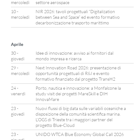
mercoledì
settore aerospace
10 -
NIR 2026: tavoli progettuali “Digitalization
mercoledì
between Sea and Space” ed evento formativo
decarbonizzazione trasporto marittimo
Aprile
30 -
Idee di innovazione: avviso ai fornitori dal
giovedì
mondo impresa e ricerca
29 -
Next Innovation Road 2026: presentazione di
mercoledì
opportunità progettuali di R&I e evento
formativo finanziato dal progetto TransH2
24 -
Porto, nautica e innovazione: a Monfalcone la
venerdì
study visit dei progetti MareSkill e DIH
InnovaMare
23 -
Nuovi flussi di big data sulle variabili oceaniche a
giovedì
disposizione della comunità scientifica marina.
L’OGS di Trieste tra i maggiori partner del
progetto Blue-Cloud
23 -
UNIDO WTCA Blue Economy Global Call 2026
giovedì