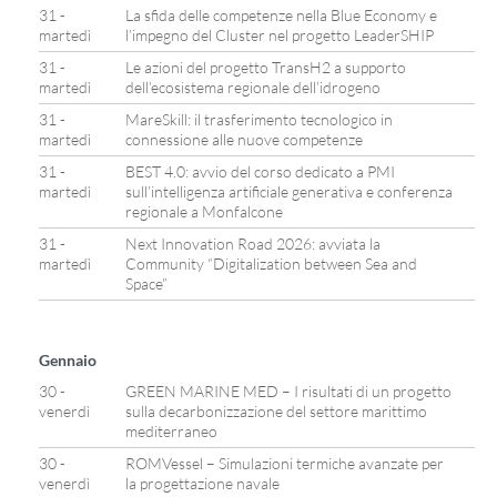
31 -
La sfida delle competenze nella Blue Economy e
martedì
l’impegno del Cluster nel progetto LeaderSHIP
31 -
Le azioni del progetto TransH2 a supporto
martedì
dell’ecosistema regionale dell’idrogeno
31 -
MareSkill: il trasferimento tecnologico in
martedì
connessione alle nuove competenze
31 -
BEST 4.0: avvio del corso dedicato a PMI
martedì
sull’intelligenza artificiale generativa e conferenza
regionale a Monfalcone
31 -
Next Innovation Road 2026: avviata la
martedì
Community “Digitalization between Sea and
Space”
Gennaio
30 -
GREEN MARINE MED – I risultati di un progetto
venerdì
sulla decarbonizzazione del settore marittimo
mediterraneo
30 -
ROMVessel – Simulazioni termiche avanzate per
venerdì
la progettazione navale