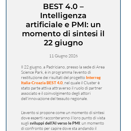
BEST 4.0 –
Intelligenza
artificiale e PMI: un
momento di sintesi il
22 giugno
11 Giugno 2026
Il 22 giugno, a Padriciano, presso la sede di Area
Science Park, è in programma l’evento di
restituzione dei risultati del progetto
Interreg
Italia-Croazia BEST 4.0
, nel quale il Cluster è
stato parte attiva attraverso il ruolo di partner
associato e il coinvolgimento degli attori
dell’innovazione del tessuto regionale.
L’evento si propone come un momento di sintesi
dove esperti racconteranno il loro punto di vista
sugli
sviluppi dell’AI verso le PMI
: un momento
di confronto per capire dove sta andando il