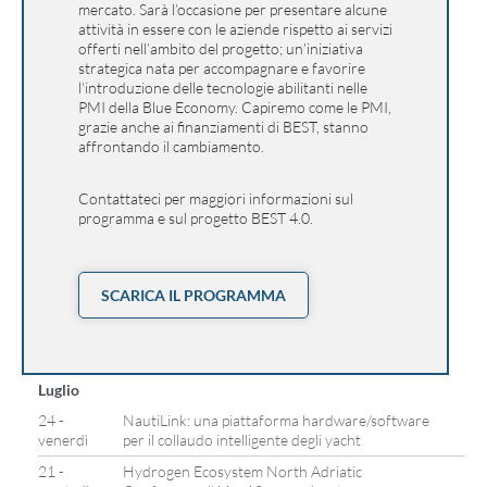
mercato. Sarà l’occasione per presentare alcune
attività in essere con le aziende rispetto ai servizi
offerti nell’ambito del progetto; un’iniziativa
strategica nata per accompagnare e favorire
l’introduzione delle tecnologie abilitanti nelle
PMI della Blue Economy. Capiremo come le PMI,
grazie anche ai finanziamenti di BEST, stanno
affrontando il cambiamento.
Contattateci per maggiori informazioni sul
programma e sul progetto BEST 4.0.
SCARICA IL PROGRAMMA
Luglio
24 -
NautiLink: una piattaforma hardware/software
venerdì
per il collaudo intelligente degli yacht
21 -
Hydrogen Ecosystem North Adriatic