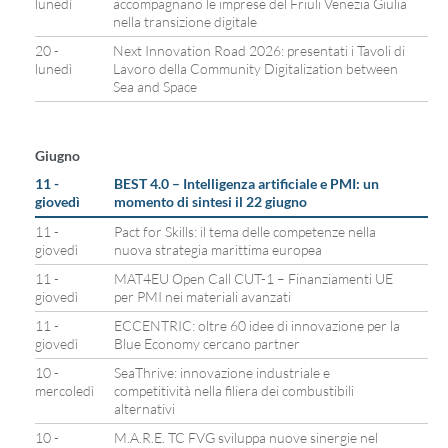
lunedì
accompagnano le imprese del Friuli Venezia Giulia
nella transizione digitale
20 -
Next Innovation Road 2026: presentati i Tavoli di
lunedì
Lavoro della Community Digitalization between
Sea and Space
Giugno
11 -
BEST 4.0 – Intelligenza artificiale e PMI: un
giovedì
momento di sintesi il 22 giugno
11 -
Pact for Skills: il tema delle competenze nella
giovedì
nuova strategia marittima europea
11 -
MAT4EU Open Call CUT-1 – Finanziamenti UE
giovedì
per PMI nei materiali avanzati
11 -
ECCENTRIC: oltre 60 idee di innovazione per la
giovedì
Blue Economy cercano partner
10 -
SeaThrive: innovazione industriale e
mercoledì
competitività nella filiera dei combustibili
alternativi
10 -
M.A.R.E. TC FVG sviluppa nuove sinergie nel