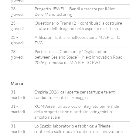
23 -
Progetto JEWEL – Bandi a cascata per il Net-
giovedì
Zero Manufacturing
23 -
Questionario TransH2 – contribuisci a costruire
giovedì
il futuro dell’idrogeno nel trasporto marittimo
23 -
Affiliazioni: Entrare nell’ecosistema M.A.R.E. TC
giovedì
FVG
23 -
Partecipa alla Community “Digitalization
giovedì
between Sea and Space” – Next Innovation Road
2026 promossa da M.A.R.E. TC FVG
Marzo
31 -
Empirìa 2026: call aperte per startup e talenti –
martedì
candidature entro il 5 maggio
31 -
ROMVessel: un approccio integrato per le sfide
martedì
della progettazione di serbatoi criogenici in
ambito navale
31 -
Lo Spazio: laboratorio e fabbrica: a Trieste il
martedì
confronto sulle nuove frontiere dell’innovazione