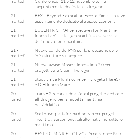
martedì
Conference: l’11 e 12 novembre torna
l’appuntamento dedicato all’idrogeno
21 -
BEX – Beyond Exploration Expo: a Rimini il nuovo
martedì
appuntamento dedicato alla Space Economy
21 -
ECCENTRIC – “AI perspectives for Maritime
martedì
Innovation”: l’intelligenza artificiale al servizio
dell’innovazione marittima
21 -
Nuovo bando del PNS per la protezione delle
martedì
infrastrutture subacquee
21 -
Nuovo avviso Mission Innovation 2.0 per
martedì
progetti sulla Clean Hydrogen
21 -
Study visit a Monfalcone per i progetti MareSkill
martedì
e DIH InnovaMare
20 -
TransH2: si conclude a Zara il progetto dedicato
lunedì
all’idrogeno per la mobilità marittima
nell’Adriatico
20 -
SeaThrive, piattaforma di servizi per progetti
lunedì
incentrati sui combustibili alternativi nel settore
marittimo
20 -
BEST 4.0: M.A.R.E. TC FVG e Area Science Park