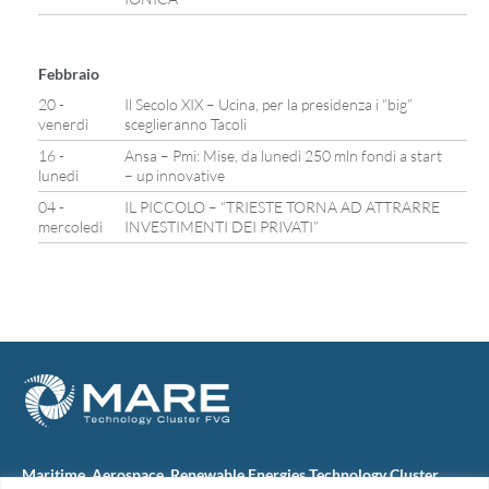
Febbraio
20 -
Il Secolo XIX – Ucina, per la presidenza i “big”
venerdì
sceglieranno Tacoli
16 -
Ansa – Pmi: Mise, da lunedì 250 mln fondi a start
lunedì
– up innovative
04 -
IL PICCOLO – “TRIESTE TORNA AD ATTRARRE
mercoledì
INVESTIMENTI DEI PRIVATI”
Maritime, Aerospace, Renewable Energies Technology Cluster