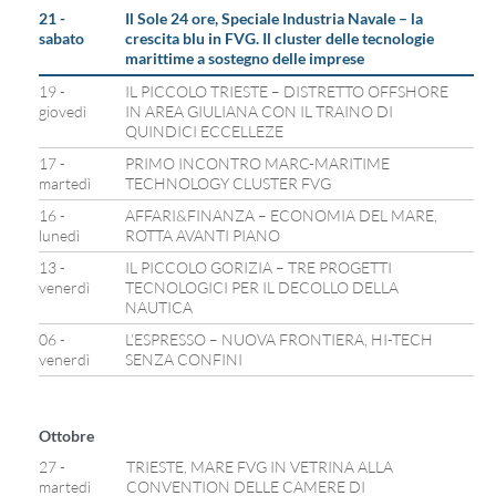
21 -
Il Sole 24 ore, Speciale Industria Navale – la
sabato
crescita blu in FVG. Il cluster delle tecnologie
marittime a sostegno delle imprese
19 -
IL PICCOLO TRIESTE – DISTRETTO OFFSHORE
giovedì
IN AREA GIULIANA CON IL TRAINO DI
QUINDICI ECCELLEZE
17 -
PRIMO INCONTRO MARC-MARITIME
martedì
TECHNOLOGY CLUSTER FVG
16 -
AFFARI&FINANZA – ECONOMIA DEL MARE,
lunedì
ROTTA AVANTI PIANO
13 -
IL PICCOLO GORIZIA – TRE PROGETTI
venerdì
TECNOLOGICI PER IL DECOLLO DELLA
NAUTICA
06 -
L’ESPRESSO – NUOVA FRONTIERA, HI-TECH
venerdì
SENZA CONFINI
Ottobre
27 -
TRIESTE, MARE FVG IN VETRINA ALLA
martedì
CONVENTION DELLE CAMERE DI