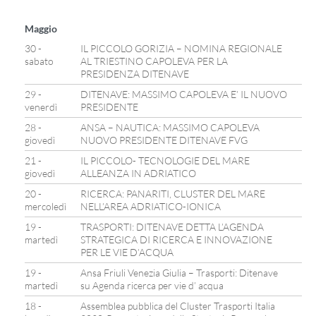
Maggio
30 -
IL PICCOLO GORIZIA – NOMINA REGIONALE
sabato
AL TRIESTINO CAPOLEVA PER LA
PRESIDENZA DITENAVE
29 -
DITENAVE: MASSIMO CAPOLEVA E’ IL NUOVO
venerdì
PRESIDENTE
28 -
ANSA – NAUTICA: MASSIMO CAPOLEVA
giovedì
NUOVO PRESIDENTE DITENAVE FVG
21 -
IL PICCOLO- TECNOLOGIE DEL MARE
giovedì
ALLEANZA IN ADRIATICO
20 -
RICERCA: PANARITI, CLUSTER DEL MARE
mercoledì
NELL’AREA ADRIATICO-IONICA
19 -
TRASPORTI: DITENAVE DETTA L’AGENDA
martedì
STRATEGICA DI RICERCA E INNOVAZIONE
PER LE VIE D’ACQUA
19 -
Ansa Friuli Venezia Giulia – Trasporti: Ditenave
martedì
su Agenda ricerca per vie d’ acqua
18 -
Assemblea pubblica del Cluster Trasporti Italia