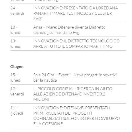
24 -
INNOVAZIONE: PRESENTATO DA LOREDANA
venerdì
PANARITI “MARE TECHNOLOGY CLUSTER
FVG”
13 -
Ansa – Mare: Ditenave diventa Distretto
lunedì
tecnologico marittimo Fvg
13 -
INNOVAZIONE: IL DISTRETTO TECNOLOGICO
lunedì
APRE A TUTTO IL COMPARTO MARITTIMO
Giugno
15 -
Sole 24 Ore – Eventi – Nove progetti innovativi
lunedì
per la nautica
12 -
IL PICCOLO GORIZIA – RICERCA IN AIUTO
venerdì
ALLE AZIENDE DITENAVE INVESTE 3,2
MILIONI
11 -
INNOVAZIONE: DITENAVE, PRESENTATI I
giovedì
PRIMI RISULTATI DEI PROGETTI
COFINANZIATI SUL FONDO PER LO SVILUPPO
E LA COESIONE