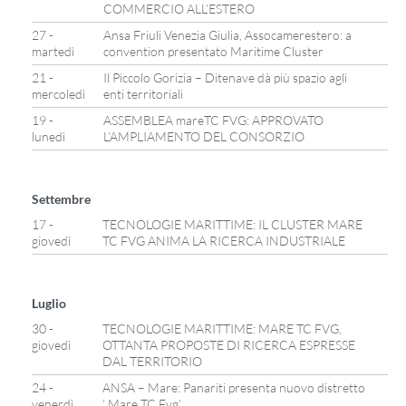
COMMERCIO ALL’ESTERO
27 -
Ansa Friuli Venezia Giulia, Assocamerestero: a
martedì
convention presentato Maritime Cluster
21 -
Il Piccolo Gorizia – Ditenave dà più spazio agli
mercoledì
enti territoriali
19 -
ASSEMBLEA mareTC FVG: APPROVATO
lunedì
L’AMPLIAMENTO DEL CONSORZIO
Settembre
17 -
TECNOLOGIE MARITTIME: IL CLUSTER MARE
giovedì
TC FVG ANIMA LA RICERCA INDUSTRIALE
Luglio
30 -
TECNOLOGIE MARITTIME: MARE TC FVG,
giovedì
OTTANTA PROPOSTE DI RICERCA ESPRESSE
DAL TERRITORIO
24 -
ANSA – Mare: Panariti presenta nuovo distretto
venerdì
‘ Mare TC Fvg’