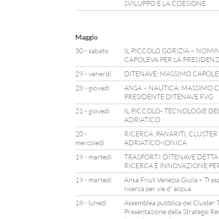
SVILUPPO E LA COESIONE
Maggio
30 - sabato
IL PICCOLO GORIZIA – NOMI
CAPOLEVA PER LA PRESIDEN
29 - venerdì
DITENAVE: MASSIMO CAPOLEV
28 - giovedì
ANSA – NAUTICA: MASSIMO
PRESIDENTE DITENAVE FVG
21 - giovedì
IL PICCOLO- TECNOLOGIE DE
ADRIATICO
20 -
RICERCA: PANARITI, CLUSTER
mercoledì
ADRIATICO-IONICA
19 - martedì
TRASPORTI: DITENAVE DETTA
RICERCA E INNOVAZIONE PER
19 - martedì
Ansa Friuli Venezia Giulia – Tra
ricerca per vie d’ acqua
18 - lunedì
Assemblea pubblica del Cluster T
Presentazione della Strategic Re