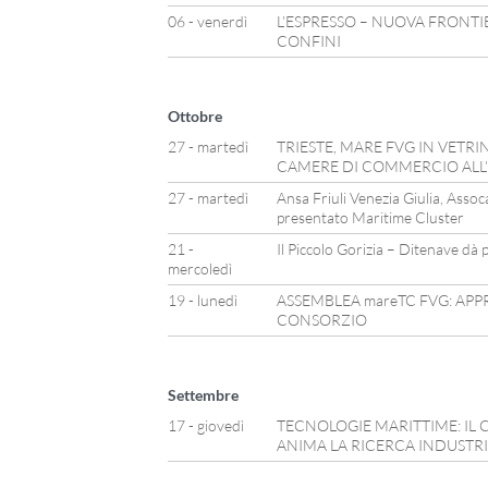
06 - venerdì
L’ESPRESSO – NUOVA FRONTI
CONFINI
Ottobre
27 - martedì
TRIESTE, MARE FVG IN VETR
CAMERE DI COMMERCIO ALL
27 - martedì
Ansa Friuli Venezia Giulia, Asso
presentato Maritime Cluster
21 -
Il Piccolo Gorizia – Ditenave dà pi
mercoledì
19 - lunedì
ASSEMBLEA mareTC FVG: AP
CONSORZIO
Settembre
17 - giovedì
TECNOLOGIE MARITTIME: IL 
ANIMA LA RICERCA INDUSTR