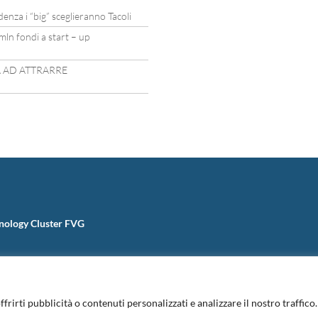
idenza i “big” sceglieranno Tacoli
mln fondi a start – up
A AD ATTRARRE
nology Cluster FVG
ffrirti pubblicità o contenuti personalizzati e analizzare il nostro traffic
Informativa Privacy
|