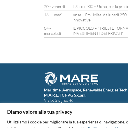
20 - venerdì
Il Secolo XIX – Ucina, per la pres
16 - lunedì
Ansa – Pmi: Mise, da lunedì 250 
innovative
04 -
IL PICCOLO – “TRIESTE TORN
mercoledì
INVESTIMENTI DEI PRIVATI”
Maritime, Aerospace, Renewable Energies Tech
M.A.R.E. TC FVG S.c.ar.l.
Via IX Giugno, 46
34074 Monfalcone (Italy)
tel. +39 0481 723440
Diamo valore alla tua privacy
Codice Fiscale e Partita Iva: 01138620313
PEC:
marefvg@legalmail.it
Utilizziamo i cookie per migliorare la tua esperienza di navigazione, o
Codice univoco per i pagamenti: M5UXCR1