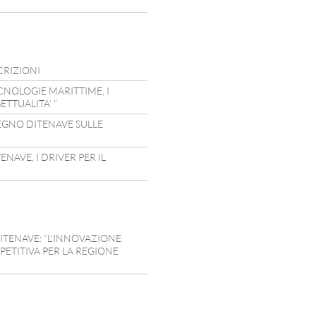
CRIZIONI
CNOLOGIE MARITTIME, I
TTUALITA’ ”
EGNO DITENAVE SULLE
NAVE, I DRIVER PER IL
ITENAVE: “L’INNOVAZIONE
ETITIVA PER LA REGIONE