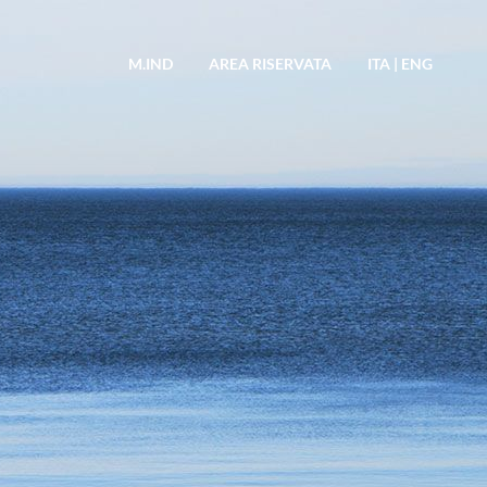
M.IND
AREA RISERVATA
ITA
|
ENG