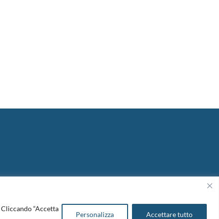
Copyright 2026. Design and development by
B42
o. Cliccando “Accetta
Personalizza
Accettare tutto
Cookie Policy
|
Amm. Trasparente
|
Bandi & Avvisi