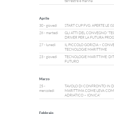
terrestre e marina
Aprile
30 - giovedì
START CUP FVG: APERTE LE IS
28 - martedì
GLI ATTI DEL CONVEGNO “TE
DRIVER PER LA FUTURA PROGE
27 - lunedì
IL PICCOLO GORIZIA – CONV
TECNOLOGIE MARITTIME
23 - giovedì
TECNOLOGIE MARITTIME: DITE
FUTURO
Marzo
25 -
TAVOLO DI CONFRONTO IN D
mercoledì
MARITTIMA COME LEVA COMP
ADRIATICO – IONICA”
Febbraio