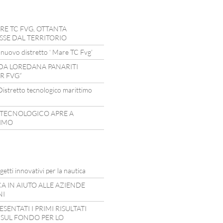
RE TC FVG, OTTANTA
SSE DAL TERRITORIO
nuovo distretto ‘ Mare TC Fvg’
DA LOREDANA PANARITI
R FVG”
istretto tecnologico marittimo
 TECNOLOGICO APRE A
TIMO
etti innovativi per la nautica
CA IN AIUTO ALLE AZIENDE
NI
SENTATI I PRIMI RISULTATI
 SUL FONDO PER LO