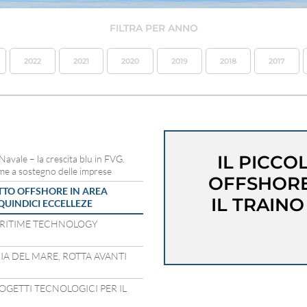
FILTRA PER ANNO
2022
2021
2020
2019
2018
2017
IL PICCO
 Navale – la crescita blu in FVG.
time a sostegno delle imprese
OFFSHORE
ETTO OFFSHORE IN AREA
IL TRAINO
 QUINDICI ECCELLEZE
RITIME TECHNOLOGY
A DEL MARE, ROTTA AVANTI
ROGETTI TECNOLOGICI PER IL