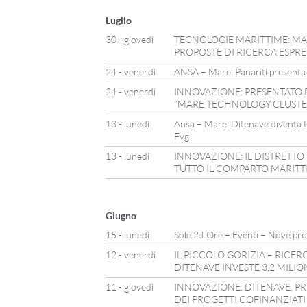
Luglio
30 - giovedì
TECNOLOGIE MARITTIME: MA
PROPOSTE DI RICERCA ESPRE
24 - venerdì
ANSA – Mare: Panariti presenta 
24 - venerdì
INNOVAZIONE: PRESENTATO 
“MARE TECHNOLOGY CLUSTE
13 - lunedì
Ansa – Mare: Ditenave diventa D
Fvg
13 - lunedì
INNOVAZIONE: IL DISTRETTO
TUTTO IL COMPARTO MARIT
Giugno
15 - lunedì
Sole 24 Ore – Eventi – Nove prog
12 - venerdì
IL PICCOLO GORIZIA – RICER
DITENAVE INVESTE 3,2 MILIO
11 - giovedì
INNOVAZIONE: DITENAVE, PRE
DEI PROGETTI COFINANZIATI