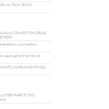
ERA, HI-TECH SENZA
INA ALLA CONVENTION DELLE
’ESTERO
camerestero: a convention
ù spazio agli enti territoriali
PROVATO L’AMPLIAMENTO DEL
CLUSTER MARE TC FVG
IALE