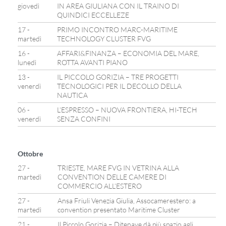
giovedì
IN AREA GIULIANA CON IL TRAINO DI
QUINDICI ECCELLEZE
17 -
PRIMO INCONTRO MARC-MARITIME
martedì
TECHNOLOGY CLUSTER FVG
16 -
AFFARI&FINANZA – ECONOMIA DEL MARE,
lunedì
ROTTA AVANTI PIANO
13 -
IL PICCOLO GORIZIA – TRE PROGETTI
venerdì
TECNOLOGICI PER IL DECOLLO DELLA
NAUTICA
06 -
L’ESPRESSO – NUOVA FRONTIERA, HI-TECH
venerdì
SENZA CONFINI
Ottobre
27 -
TRIESTE, MARE FVG IN VETRINA ALLA
martedì
CONVENTION DELLE CAMERE DI
COMMERCIO ALL’ESTERO
27 -
Ansa Friuli Venezia Giulia, Assocamerestero: a
martedì
convention presentato Maritime Cluster
21 -
Il Piccolo Gorizia – Ditenave dà più spazio agli