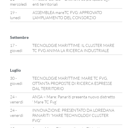
mercoledì
enti territoriali
19 -
ASSEMBLEA mareTC FVG: APPROVATO
lunedì
L’AMPLIAMENTO DEL CONSORZIO
Settembre
17 -
TECNOLOGIE MARITTIME: IL CLUSTER MARE
giovedì
TC FVG ANIMA LA RICERCA INDUSTRIALE
Luglio
30 -
TECNOLOGIE MARITTIME: MARE TC FVG,
giovedì
OTTANTA PROPOSTE DI RICERCA ESPRESSE
DAL TERRITORIO
24 -
ANSA – Mare: Panariti presenta nuovo distretto
venerdì
‘ Mare TC Fvg’
24 -
INNOVAZIONE: PRESENTATO DA LOREDANA
venerdì
PANARITI “MARE TECHNOLOGY CLUSTER
FVG”