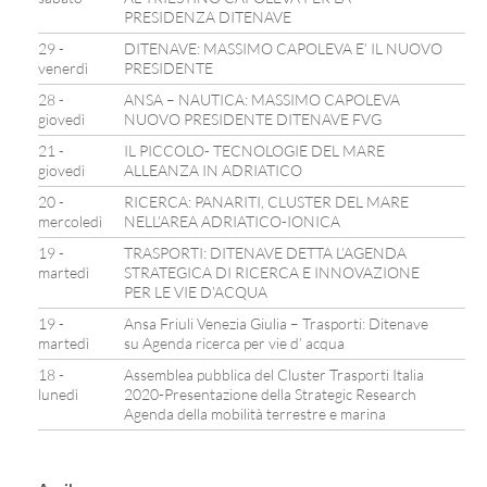
PRESIDENZA DITENAVE
29 -
DITENAVE: MASSIMO CAPOLEVA E’ IL NUOVO
venerdì
PRESIDENTE
28 -
ANSA – NAUTICA: MASSIMO CAPOLEVA
giovedì
NUOVO PRESIDENTE DITENAVE FVG
21 -
IL PICCOLO- TECNOLOGIE DEL MARE
giovedì
ALLEANZA IN ADRIATICO
20 -
RICERCA: PANARITI, CLUSTER DEL MARE
mercoledì
NELL’AREA ADRIATICO-IONICA
19 -
TRASPORTI: DITENAVE DETTA L’AGENDA
martedì
STRATEGICA DI RICERCA E INNOVAZIONE
PER LE VIE D’ACQUA
19 -
Ansa Friuli Venezia Giulia – Trasporti: Ditenave
martedì
su Agenda ricerca per vie d’ acqua
18 -
Assemblea pubblica del Cluster Trasporti Italia
lunedì
2020-Presentazione della Strategic Research
Agenda della mobilità terrestre e marina