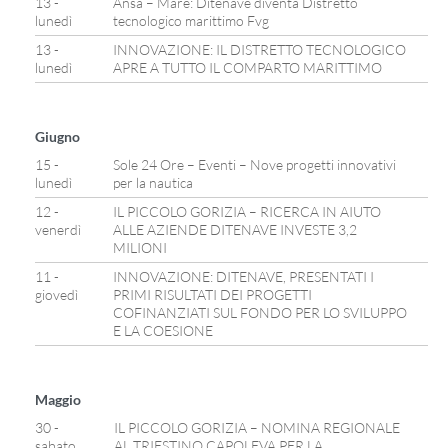
13 -
Ansa – Mare: Ditenave diventa Distretto
lunedì
tecnologico marittimo Fvg
13 -
INNOVAZIONE: IL DISTRETTO TECNOLOGICO
lunedì
APRE A TUTTO IL COMPARTO MARITTIMO
Giugno
15 -
Sole 24 Ore – Eventi – Nove progetti innovativi
lunedì
per la nautica
12 -
IL PICCOLO GORIZIA – RICERCA IN AIUTO
venerdì
ALLE AZIENDE DITENAVE INVESTE 3,2
MILIONI
11 -
INNOVAZIONE: DITENAVE, PRESENTATI I
giovedì
PRIMI RISULTATI DEI PROGETTI
COFINANZIATI SUL FONDO PER LO SVILUPPO
E LA COESIONE
Maggio
30 -
IL PICCOLO GORIZIA – NOMINA REGIONALE
sabato
AL TRIESTINO CAPOLEVA PER LA