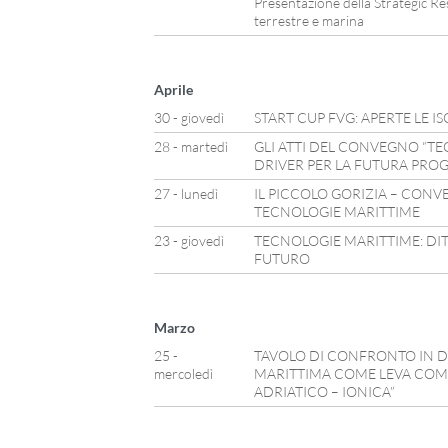
Presentazione della Strategic Re
terrestre e marina
Aprile
30 - giovedì
START CUP FVG: APERTE LE IS
28 - martedì
GLI ATTI DEL CONVEGNO “TE
DRIVER PER LA FUTURA PROGE
27 - lunedì
IL PICCOLO GORIZIA – CONV
TECNOLOGIE MARITTIME
23 - giovedì
TECNOLOGIE MARITTIME: DITE
FUTURO
Marzo
25 -
TAVOLO DI CONFRONTO IN D
mercoledì
MARITTIMA COME LEVA COMP
ADRIATICO – IONICA”