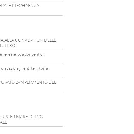
ERA, HI-TECH SENZA
INA ALLA CONVENTION DELLE
’ESTERO
camerestero: a convention
ù spazio agli enti territoriali
PROVATO L’AMPLIAMENTO DEL
CLUSTER MARE TC FVG
IALE