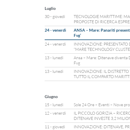
Luglio
30 - giovedì
TECNOLOGIE MARITTIME: MA
PROPOSTE DI RICERCA ESPRE
24 - venerdì
ANSA – Mare: Panariti presenta
Fvg’
24 - venerdì
INNOVAZIONE: PRESENTATO 
“MARE TECHNOLOGY CLUSTE
13 - lunedì
Ansa – Mare: Ditenave diventa D
Fvg
13 - lunedì
INNOVAZIONE: IL DISTRETTO
TUTTO IL COMPARTO MARIT
Giugno
15 - lunedì
Sole 24 Ore – Eventi – Nove prog
12 - venerdì
IL PICCOLO GORIZIA – RICER
DITENAVE INVESTE 3,2 MILIO
11 - giovedì
INNOVAZIONE: DITENAVE, PRE