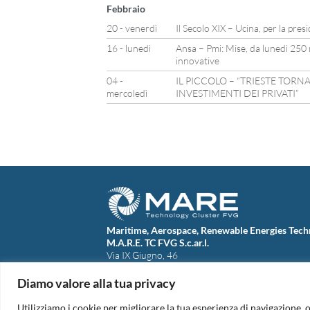
Febbraio
20 - venerdì
Il Secolo XIX – Ucina, per la pres
16 - lunedì
Ansa – Pmi: Mise, da lunedì 250 
innovative
04 -
IL PICCOLO – “TRIESTE TORN
mercoledì
INVESTIMENTI DEI PRIVATI”
Maritime, Aerospace, Renewable Energies Tech
M.A.R.E. TC FVG S.c.ar.l.
Via IX Giugno, 46
34074 Monfalcone (Italy)
tel. +39 0481 723440
Diamo valore alla tua privacy
Codice Fiscale e Partita Iva: 01138620313
PEC:
marefvg@legalmail.it
Utilizziamo i cookie per migliorare la tua esperienza di navigazione, o