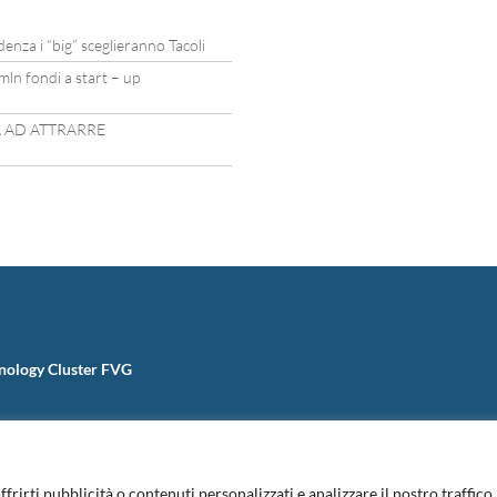
idenza i “big” sceglieranno Tacoli
mln fondi a start – up
A AD ATTRARRE
nology Cluster FVG
ffrirti pubblicità o contenuti personalizzati e analizzare il nostro traffic