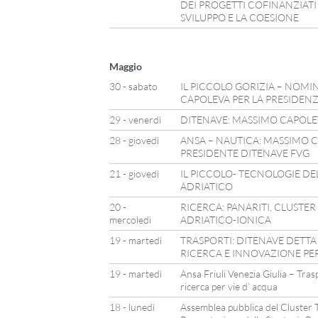
DEI PROGETTI COFINANZIATI
SVILUPPO E LA COESIONE
Maggio
30 - sabato
IL PICCOLO GORIZIA – NOMI
CAPOLEVA PER LA PRESIDEN
29 - venerdì
DITENAVE: MASSIMO CAPOLEV
28 - giovedì
ANSA – NAUTICA: MASSIMO
PRESIDENTE DITENAVE FVG
21 - giovedì
IL PICCOLO- TECNOLOGIE DE
ADRIATICO
20 -
RICERCA: PANARITI, CLUSTER
mercoledì
ADRIATICO-IONICA
19 - martedì
TRASPORTI: DITENAVE DETTA
RICERCA E INNOVAZIONE PER
19 - martedì
Ansa Friuli Venezia Giulia – Tra
ricerca per vie d’ acqua
18 - lunedì
Assemblea pubblica del Cluster T