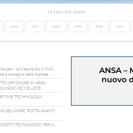
FILTRA PER ANNO
2022
2021
2020
2019
2018
2017
ANSA – M
 Navale – la crescita blu in FVG.
time a sostegno delle imprese
nuovo d
ETTO OFFSHORE IN AREA
 QUINDICI ECCELLEZE
RITIME TECHNOLOGY
A DEL MARE, ROTTA AVANTI
ROGETTI TECNOLOGICI PER IL