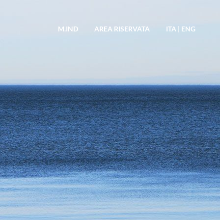
M.IND
AREA RISERVATA
ITA
|
ENG