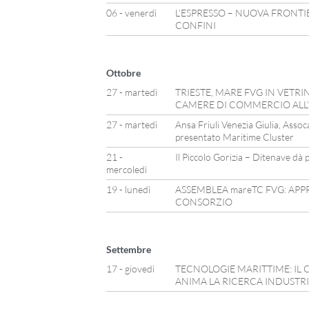
06 - venerdì
L’ESPRESSO – NUOVA FRONTI
CONFINI
Ottobre
27 - martedì
TRIESTE, MARE FVG IN VETR
CAMERE DI COMMERCIO ALL
27 - martedì
Ansa Friuli Venezia Giulia, Asso
presentato Maritime Cluster
21 -
Il Piccolo Gorizia – Ditenave dà pi
mercoledì
19 - lunedì
ASSEMBLEA mareTC FVG: AP
CONSORZIO
Settembre
17 - giovedì
TECNOLOGIE MARITTIME: IL 
ANIMA LA RICERCA INDUSTR