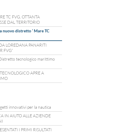
RE TC FVG, OTTANTA
SSE DAL TERRITORIO
 nuovo distretto ‘ Mare TC
DA LOREDANA PANARITI
R FVG”
istretto tecnologico marittimo
 TECNOLOGICO APRE A
TIMO
etti innovativi per la nautica
CA IN AIUTO ALLE AZIENDE
NI
SENTATI I PRIMI RISULTATI