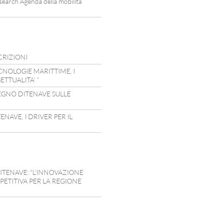
search Agenda della mobilità
CRIZIONI
CNOLOGIE MARITTIME, I
TTUALITA’ ”
EGNO DITENAVE SULLE
NAVE, I DRIVER PER IL
ITENAVE: “L’INNOVAZIONE
ETITIVA PER LA REGIONE