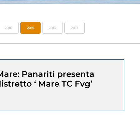
2016
2015
2014
2013
are: Panariti presenta
istretto ‘ Mare TC Fvg’