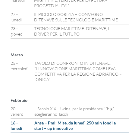
martedì
MARITTIME, I DRIVER PER LA FUTURA
PROGETTUALITA’ ”
27 -
IL PICCOLO GORIZIA – CONVEGNO
lunedì
DITENAVE SULLE TECNOLOGIE MARITTIME
23 -
TECNOLOGIE MARITTIME: DITENAVE, I
giovedì
DRIVER PER IL FUTURO
Marzo
25 -
TAVOLO DI CONFRONTO IN DITENAVE:
mercoledì
“L’INNOVAZIONE MARITTIMA COME LEVA
COMPETITIVA PER LA REGIONE ADRIATICO –
IONICA”
Febbraio
20 -
Il Secolo XIX – Ucina, per la presidenza i “big”
venerdì
sceglieranno Tacoli
16 -
Ansa – Pmi: Mise, da lunedì 250 mln fondi a
lunedì
start – up innovative