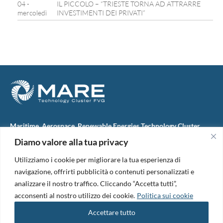
04 -
IL PICCOLO – “TRIESTE TORNA AD ATTRARRE
mercoledì
INVESTIMENTI DEI PRIVATI”
Maritime, Aerospace, Renewable Energies Technology Cluster
FVG
Diamo valore alla tua privacy
M.A.R.E. TC FVG S.c.ar.l.
Via IX Giugno, 46
Utilizziamo i cookie per migliorare la tua esperienza di
34074 Monfalcone (Italy)
tel. +39 0481 723440
navigazione, offrirti pubblicità o contenuti personalizzati e
Codice Fiscale e Partita Iva: 01138620313
analizzare il nostro traffico. Cliccando “Accetta tutti”,
PEC:
marefvg@legalmail.it
acconsenti al nostro utilizzo dei cookie.
Politica sui cookie
Codice univoco per i pagamenti: M5UXCR1
Accettare tutto
Copyright 2026. Design and development by
B42