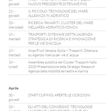
giovedì
NUOVO PRESIDENTE DITENAVE FVG
21 -
IL PICCOLO- TECNOLOGIE DEL MARE
giovedì
ALLEANZA IN ADRIATICO
20 -
RICERCA: PANARITI, CLUSTER DEL MARE
mercoledì
NELL’AREA ADRIATICO-IONICA
19 -
TRASPORTI: DITENAVE DETTA L’AGENDA
martedì
STRATEGICA DI RICERCA E INNOVAZIONE
PER LE VIE D’ACQUA
19 -
Ansa Friuli Venezia Giulia – Trasporti: Ditenave
martedì
su Agenda ricerca per vie d’ acqua
18 -
Assemblea pubblica del Cluster Trasporti Italia
lunedì
2020-Presentazione della Strategic Research
Agenda della mobilità terrestre e marina
Aprile
30 -
START CUP FVG: APERTE LE ISCRIZIONI
giovedì
28 -
GLI ATTI DEL CONVEGNO “TECNOLOGIE