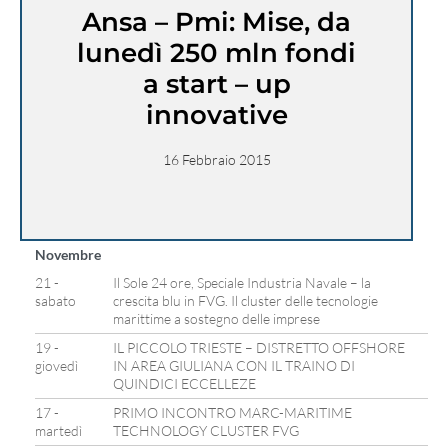
Ansa – Pmi: Mise, da
lunedì 250 mln fondi
a start – up
innovative
16 Febbraio 2015
Novembre
21 -
Il Sole 24 ore, Speciale Industria Navale – la
sabato
crescita blu in FVG. Il cluster delle tecnologie
marittime a sostegno delle imprese
19 -
IL PICCOLO TRIESTE – DISTRETTO OFFSHORE
giovedì
IN AREA GIULIANA CON IL TRAINO DI
QUINDICI ECCELLEZE
17 -
PRIMO INCONTRO MARC-MARITIME
martedì
TECHNOLOGY CLUSTER FVG