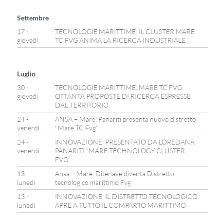
Settembre
17 -
TECNOLOGIE MARITTIME: IL CLUSTER MARE
giovedì
TC FVG ANIMA LA RICERCA INDUSTRIALE
Luglio
30 -
TECNOLOGIE MARITTIME: MARE TC FVG,
giovedì
OTTANTA PROPOSTE DI RICERCA ESPRESSE
DAL TERRITORIO
24 -
ANSA – Mare: Panariti presenta nuovo distretto
venerdì
‘ Mare TC Fvg’
24 -
INNOVAZIONE: PRESENTATO DA LOREDANA
venerdì
PANARITI “MARE TECHNOLOGY CLUSTER
FVG”
13 -
Ansa – Mare: Ditenave diventa Distretto
lunedì
tecnologico marittimo Fvg
13 -
INNOVAZIONE: IL DISTRETTO TECNOLOGICO
lunedì
APRE A TUTTO IL COMPARTO MARITTIMO