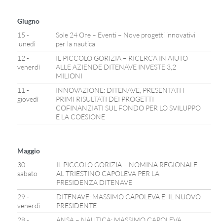
Giugno
15 -
Sole 24 Ore – Eventi – Nove progetti innovativi
lunedì
per la nautica
12 -
IL PICCOLO GORIZIA – RICERCA IN AIUTO
venerdì
ALLE AZIENDE DITENAVE INVESTE 3,2
MILIONI
11 -
INNOVAZIONE: DITENAVE, PRESENTATI I
giovedì
PRIMI RISULTATI DEI PROGETTI
COFINANZIATI SUL FONDO PER LO SVILUPPO
E LA COESIONE
Maggio
30 -
IL PICCOLO GORIZIA – NOMINA REGIONALE
sabato
AL TRIESTINO CAPOLEVA PER LA
PRESIDENZA DITENAVE
29 -
DITENAVE: MASSIMO CAPOLEVA E’ IL NUOVO
venerdì
PRESIDENTE
28 -
ANSA – NAUTICA: MASSIMO CAPOLEVA