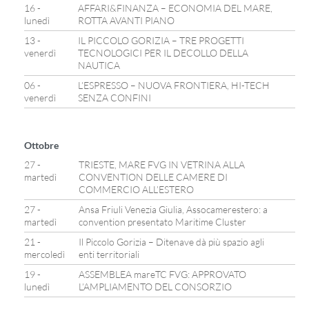
16 -
AFFARI&FINANZA – ECONOMIA DEL MARE,
lunedì
ROTTA AVANTI PIANO
13 -
IL PICCOLO GORIZIA – TRE PROGETTI
venerdì
TECNOLOGICI PER IL DECOLLO DELLA
NAUTICA
06 -
L’ESPRESSO – NUOVA FRONTIERA, HI-TECH
venerdì
SENZA CONFINI
Ottobre
27 -
TRIESTE, MARE FVG IN VETRINA ALLA
martedì
CONVENTION DELLE CAMERE DI
COMMERCIO ALL’ESTERO
27 -
Ansa Friuli Venezia Giulia, Assocamerestero: a
martedì
convention presentato Maritime Cluster
21 -
Il Piccolo Gorizia – Ditenave dà più spazio agli
mercoledì
enti territoriali
19 -
ASSEMBLEA mareTC FVG: APPROVATO
lunedì
L’AMPLIAMENTO DEL CONSORZIO