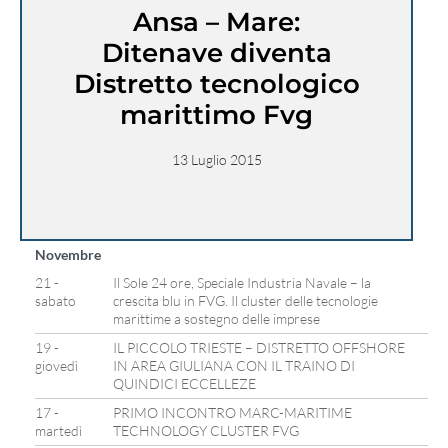
Ansa – Mare:
Ditenave diventa
Distretto tecnologico
marittimo Fvg
13 Luglio 2015
Novembre
21 -
Il Sole 24 ore, Speciale Industria Navale – la
sabato
crescita blu in FVG. Il cluster delle tecnologie
marittime a sostegno delle imprese
19 -
IL PICCOLO TRIESTE – DISTRETTO OFFSHORE
giovedì
IN AREA GIULIANA CON IL TRAINO DI
QUINDICI ECCELLEZE
17 -
PRIMO INCONTRO MARC-MARITIME
martedì
TECHNOLOGY CLUSTER FVG