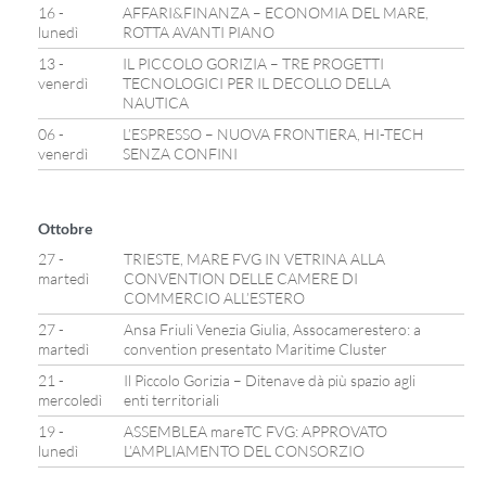
16 -
AFFARI&FINANZA – ECONOMIA DEL MARE,
lunedì
ROTTA AVANTI PIANO
13 -
IL PICCOLO GORIZIA – TRE PROGETTI
venerdì
TECNOLOGICI PER IL DECOLLO DELLA
NAUTICA
06 -
L’ESPRESSO – NUOVA FRONTIERA, HI-TECH
venerdì
SENZA CONFINI
Ottobre
27 -
TRIESTE, MARE FVG IN VETRINA ALLA
martedì
CONVENTION DELLE CAMERE DI
COMMERCIO ALL’ESTERO
27 -
Ansa Friuli Venezia Giulia, Assocamerestero: a
martedì
convention presentato Maritime Cluster
21 -
Il Piccolo Gorizia – Ditenave dà più spazio agli
mercoledì
enti territoriali
19 -
ASSEMBLEA mareTC FVG: APPROVATO
lunedì
L’AMPLIAMENTO DEL CONSORZIO