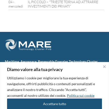
04 -
IL PICCOLO – “TRIESTE TORNA AD ATTRARRE
mercoledì
INVESTIMENTI DEI PRIVATI”
Maritime, Aerospace, Renewable Energies Technology Cluster
FVG
Diamo valore alla tua privacy
M.A.R.E. TC FVG S.c.ar.l.
Via IX Giugno, 46
Utilizziamo i cookie per migliorare la tua esperienza di
34074 Monfalcone (Italy)
tel. +39 0481 723440
navigazione, offrirti pubblicità o contenuti personalizzati e
Codice Fiscale e Partita Iva: 01138620313
analizzare il nostro traffico. Cliccando “Accetta tutti”,
PEC:
marefvg@legalmail.it
acconsenti al nostro utilizzo dei cookie.
Politica sui cookie
Codice univoco per i pagamenti: M5UXCR1
Accettare tutto
Copyright 2026. Design and development by
B42