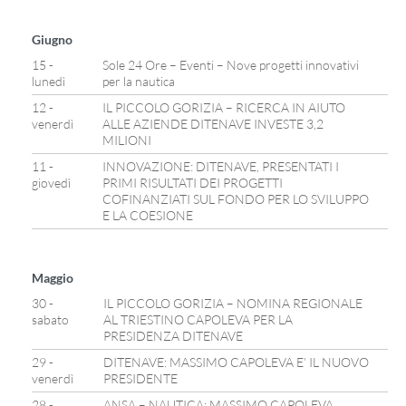
Giugno
15 -
Sole 24 Ore – Eventi – Nove progetti innovativi
lunedì
per la nautica
12 -
IL PICCOLO GORIZIA – RICERCA IN AIUTO
venerdì
ALLE AZIENDE DITENAVE INVESTE 3,2
MILIONI
11 -
INNOVAZIONE: DITENAVE, PRESENTATI I
giovedì
PRIMI RISULTATI DEI PROGETTI
COFINANZIATI SUL FONDO PER LO SVILUPPO
E LA COESIONE
Maggio
30 -
IL PICCOLO GORIZIA – NOMINA REGIONALE
sabato
AL TRIESTINO CAPOLEVA PER LA
PRESIDENZA DITENAVE
29 -
DITENAVE: MASSIMO CAPOLEVA E’ IL NUOVO
venerdì
PRESIDENTE
28 -
ANSA – NAUTICA: MASSIMO CAPOLEVA