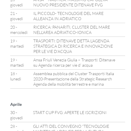
giovedì
NUOVO PRESIDENTE DITENAVE FVG
21 -
IL PICCOLO- TECNOLOGIE DEL MARE
giovedì
ALLEANZA IN ADRIATICO
20 -
RICERCA: PANARITI, CLUSTER DEL MARE
mercoledì
NELL’AREA ADRIATICO-IONICA
19 -
TRASPORTI: DITENAVE DETTA L’AGENDA
martedì
STRATEGICA DI RICERCA E INNOVAZIONE
PER LE VIE D’ACQUA
19 -
Ansa Friuli Venezia Giulia – Trasporti: Ditenave
martedì
su Agenda ricerca per vie d’ acqua
18 -
Assemblea pubblica del Cluster Trasporti Italia
lunedì
2020-Presentazione della Strategic Research
Agenda della mobilità terrestre e marina
Aprile
30 -
START CUP FVG: APERTE LE ISCRIZIONI
giovedì
28 -
GLI ATTI DEL CONVEGNO “TECNOLOGIE