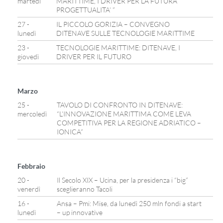
martedì
MARITTIME, I DRIVER PER LA FUTURA
PROGETTUALITA’ ”
27 -
IL PICCOLO GORIZIA – CONVEGNO
lunedì
DITENAVE SULLE TECNOLOGIE MARITTIME
23 -
TECNOLOGIE MARITTIME: DITENAVE, I
giovedì
DRIVER PER IL FUTURO
Marzo
25 -
TAVOLO DI CONFRONTO IN DITENAVE:
mercoledì
“L’INNOVAZIONE MARITTIMA COME LEVA
COMPETITIVA PER LA REGIONE ADRIATICO –
IONICA”
Febbraio
20 -
Il Secolo XIX – Ucina, per la presidenza i “big”
venerdì
sceglieranno Tacoli
16 -
Ansa – Pmi: Mise, da lunedì 250 mln fondi a start
lunedì
– up innovative