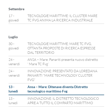
Settembre
17 -
TECNOLOGIE MARITTIME: IL CLUSTER MARE
giovedì
TC FVG ANIMA LA RICERCA INDUSTRIALE
Luglio
30 -
TECNOLOGIE MARITTIME: MARE TC FVG,
giovedì
OTTANTA PROPOSTE DI RICERCA ESPRESSE
DAL TERRITORIO
24 -
ANSA – Mare: Panariti presenta nuovo distretto
venerdì
‘ Mare TC Fvg’
24 -
INNOVAZIONE: PRESENTATO DA LOREDANA
venerdì
PANARITI “MARE TECHNOLOGY CLUSTER
FVG”
13 -
Ansa – Mare: Ditenave diventa Distretto
lunedì
tecnologico marittimo Fvg
13 -
INNOVAZIONE: IL DISTRETTO TECNOLOGICO
lunedì
APRE A TUTTO IL COMPARTO MARITTIMO