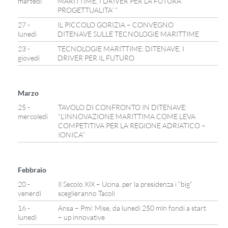
martedì
MARITTIME, I DRIVER PER LA FUTURA
PROGETTUALITA’ ”
27 -
IL PICCOLO GORIZIA – CONVEGNO
lunedì
DITENAVE SULLE TECNOLOGIE MARITTIME
23 -
TECNOLOGIE MARITTIME: DITENAVE, I
giovedì
DRIVER PER IL FUTURO
Marzo
25 -
TAVOLO DI CONFRONTO IN DITENAVE:
mercoledì
“L’INNOVAZIONE MARITTIMA COME LEVA
COMPETITIVA PER LA REGIONE ADRIATICO –
IONICA”
Febbraio
20 -
Il Secolo XIX – Ucina, per la presidenza i “big”
venerdì
sceglieranno Tacoli
16 -
Ansa – Pmi: Mise, da lunedì 250 mln fondi a start
lunedì
– up innovative