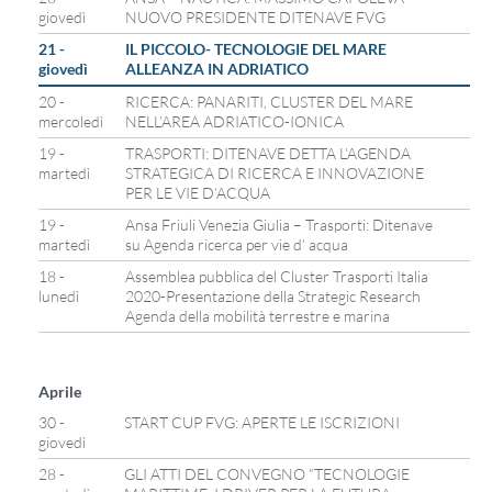
giovedì
NUOVO PRESIDENTE DITENAVE FVG
21 -
IL PICCOLO- TECNOLOGIE DEL MARE
giovedì
ALLEANZA IN ADRIATICO
20 -
RICERCA: PANARITI, CLUSTER DEL MARE
mercoledì
NELL’AREA ADRIATICO-IONICA
19 -
TRASPORTI: DITENAVE DETTA L’AGENDA
martedì
STRATEGICA DI RICERCA E INNOVAZIONE
PER LE VIE D’ACQUA
19 -
Ansa Friuli Venezia Giulia – Trasporti: Ditenave
martedì
su Agenda ricerca per vie d’ acqua
18 -
Assemblea pubblica del Cluster Trasporti Italia
lunedì
2020-Presentazione della Strategic Research
Agenda della mobilità terrestre e marina
Aprile
30 -
START CUP FVG: APERTE LE ISCRIZIONI
giovedì
28 -
GLI ATTI DEL CONVEGNO “TECNOLOGIE