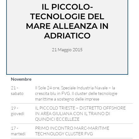
IL PICCOLO-
TECNOLOGIE DEL
MARE ALLEANZA IN
ADRIATICO
21 Maggio 2015
Novembre
21 -
Il Sole 24 ore, Speciale Industria Navale – la
sabato
crescita blu in FVG. Il cluster delle tecnologie
marittime a sostegno delle imprese
19 -
IL PICCOLO TRIESTE – DISTRETTO OFFSHORE
giovedì
IN AREA GIULIANA CON IL TRAINO DI
QUINDICI ECCELLEZE
17 -
PRIMO INCONTRO MARC-MARITIME
martedì
TECHNOLOGY CLUSTER FVG