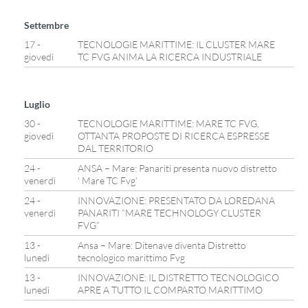
Settembre
17 -
TECNOLOGIE MARITTIME: IL CLUSTER MARE
giovedì
TC FVG ANIMA LA RICERCA INDUSTRIALE
Luglio
30 -
TECNOLOGIE MARITTIME: MARE TC FVG,
giovedì
OTTANTA PROPOSTE DI RICERCA ESPRESSE
DAL TERRITORIO
24 -
ANSA – Mare: Panariti presenta nuovo distretto
venerdì
‘ Mare TC Fvg’
24 -
INNOVAZIONE: PRESENTATO DA LOREDANA
venerdì
PANARITI “MARE TECHNOLOGY CLUSTER
FVG”
13 -
Ansa – Mare: Ditenave diventa Distretto
lunedì
tecnologico marittimo Fvg
13 -
INNOVAZIONE: IL DISTRETTO TECNOLOGICO
lunedì
APRE A TUTTO IL COMPARTO MARITTIMO