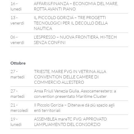
16 -
AFFARI&FINANZA – ECONOMIA DEL MARE,
lunedì
ROTTA AVANTI PIANO
13 -
IL PICCOLO GORIZIA – TRE PROGETTI
venerdì
TECNOLOGICI PER IL DECOLLO DELLA
NAUTICA
06 -
L’ESPRESSO – NUOVA FRONTIERA, HI-TECH
venerdì
SENZA CONFINI
Ottobre
27 -
TRIESTE, MARE FVG IN VETRINA ALLA
martedì
CONVENTION DELLE CAMERE DI
COMMERCIO ALL’ESTERO
27 -
Ansa Friuli Venezia Giulia, Assocamerestero: a
martedì
convention presentato Maritime Cluster
21 -
Il Piccolo Gorizia – Ditenave dà più spazio agli
mercoledì
enti territoriali
19 -
ASSEMBLEA mareTC FVG: APPROVATO
lunedì
L’AMPLIAMENTO DEL CONSORZIO