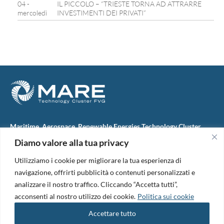
04 -
IL PICCOLO – “TRIESTE TORNA AD ATTRARRE
mercoledì
INVESTIMENTI DEI PRIVATI”
Maritime, Aerospace, Renewable Energies Technology Cluster
FVG
Diamo valore alla tua privacy
M.A.R.E. TC FVG S.c.ar.l.
Via IX Giugno, 46
Utilizziamo i cookie per migliorare la tua esperienza di
34074 Monfalcone (Italy)
tel. +39 0481 723440
navigazione, offrirti pubblicità o contenuti personalizzati e
Codice Fiscale e Partita Iva: 01138620313
analizzare il nostro traffico. Cliccando “Accetta tutti”,
PEC:
marefvg@legalmail.it
acconsenti al nostro utilizzo dei cookie.
Politica sui cookie
Codice univoco per i pagamenti: M5UXCR1
Accettare tutto
Copyright 2026. Design and development by
B42