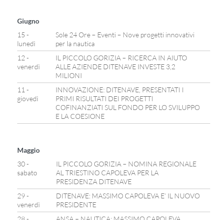
Giugno
15 -
Sole 24 Ore – Eventi – Nove progetti innovativi
lunedì
per la nautica
12 -
IL PICCOLO GORIZIA – RICERCA IN AIUTO
venerdì
ALLE AZIENDE DITENAVE INVESTE 3,2
MILIONI
11 -
INNOVAZIONE: DITENAVE, PRESENTATI I
giovedì
PRIMI RISULTATI DEI PROGETTI
COFINANZIATI SUL FONDO PER LO SVILUPPO
E LA COESIONE
Maggio
30 -
IL PICCOLO GORIZIA – NOMINA REGIONALE
sabato
AL TRIESTINO CAPOLEVA PER LA
PRESIDENZA DITENAVE
29 -
DITENAVE: MASSIMO CAPOLEVA E’ IL NUOVO
venerdì
PRESIDENTE
28 -
ANSA – NAUTICA: MASSIMO CAPOLEVA