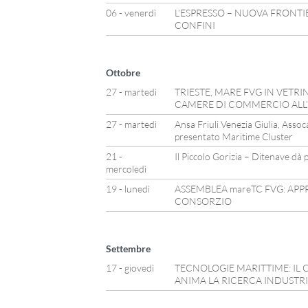
06 - venerdì
L’ESPRESSO – NUOVA FRONTI
CONFINI
Ottobre
27 - martedì
TRIESTE, MARE FVG IN VETR
CAMERE DI COMMERCIO ALL
27 - martedì
Ansa Friuli Venezia Giulia, Asso
presentato Maritime Cluster
21 -
Il Piccolo Gorizia – Ditenave dà pi
mercoledì
19 - lunedì
ASSEMBLEA mareTC FVG: AP
CONSORZIO
Settembre
17 - giovedì
TECNOLOGIE MARITTIME: IL 
ANIMA LA RICERCA INDUSTR