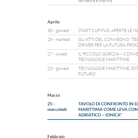
terrestre e marina
Aprile
30 - giovedì
START CUP FVG: APERTE LE IS
28 - martedì
GLI ATTI DEL CONVEGNO “TE
DRIVER PER LA FUTURA PROGE
27 - lunedì
IL PICCOLO GORIZIA – CONV
TECNOLOGIE MARITTIME
23 - giovedì
TECNOLOGIE MARITTIME: DITE
FUTURO
Marzo
25 -
TAVOLO DI CONFRONTO IN D
mercoledì
MARITTIMA COME LEVA COMP
ADRIATICO – IONICA”
Febbraio