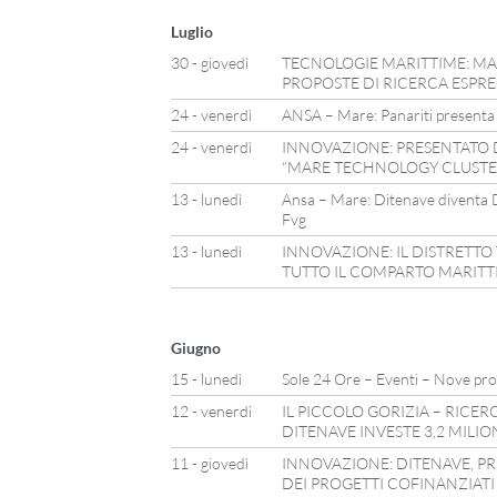
Luglio
30 - giovedì
TECNOLOGIE MARITTIME: MA
PROPOSTE DI RICERCA ESPRE
24 - venerdì
ANSA – Mare: Panariti presenta 
24 - venerdì
INNOVAZIONE: PRESENTATO 
“MARE TECHNOLOGY CLUSTE
13 - lunedì
Ansa – Mare: Ditenave diventa D
Fvg
13 - lunedì
INNOVAZIONE: IL DISTRETTO
TUTTO IL COMPARTO MARIT
Giugno
15 - lunedì
Sole 24 Ore – Eventi – Nove prog
12 - venerdì
IL PICCOLO GORIZIA – RICER
DITENAVE INVESTE 3,2 MILIO
11 - giovedì
INNOVAZIONE: DITENAVE, PRE
DEI PROGETTI COFINANZIATI