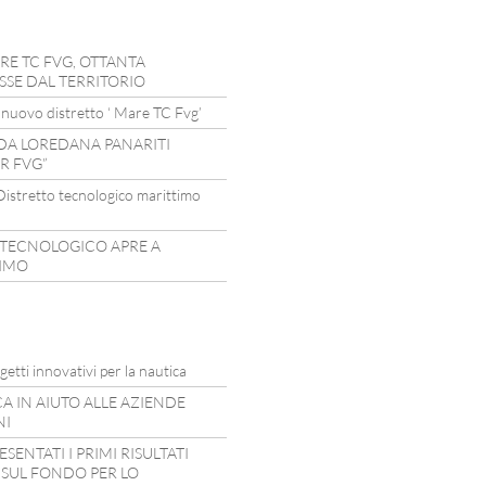
RE TC FVG, OTTANTA
SSE DAL TERRITORIO
nuovo distretto ‘ Mare TC Fvg’
DA LOREDANA PANARITI
R FVG”
istretto tecnologico marittimo
 TECNOLOGICO APRE A
TIMO
etti innovativi per la nautica
CA IN AIUTO ALLE AZIENDE
NI
SENTATI I PRIMI RISULTATI
 SUL FONDO PER LO