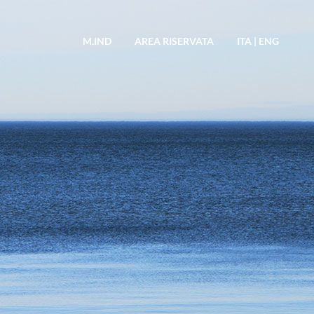
M.IND
AREA RISERVATA
ITA
|
ENG