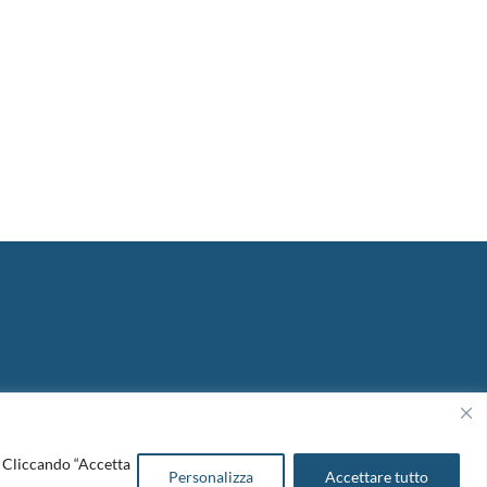
Copyright 2026. Design and development by
B42
o. Cliccando “Accetta
Personalizza
Accettare tutto
Cookie Policy
|
Amm. Trasparente
|
Bandi & Avvisi