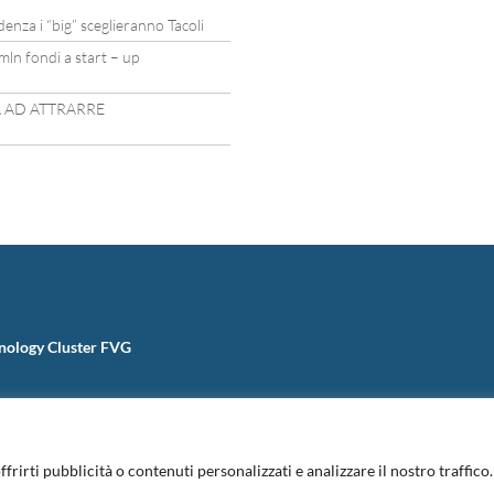
idenza i “big” sceglieranno Tacoli
mln fondi a start – up
A AD ATTRARRE
nology Cluster FVG
ffrirti pubblicità o contenuti personalizzati e analizzare il nostro traffic
Informativa Privacy
|