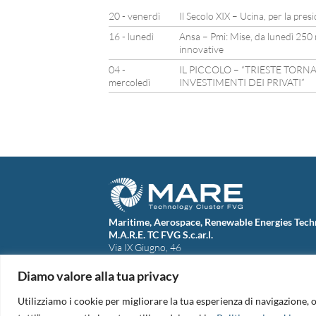
20 - venerdì
Il Secolo XIX – Ucina, per la pres
16 - lunedì
Ansa – Pmi: Mise, da lunedì 250 
innovative
04 -
IL PICCOLO – “TRIESTE TORN
mercoledì
INVESTIMENTI DEI PRIVATI”
Maritime, Aerospace, Renewable Energies Tech
M.A.R.E. TC FVG S.c.ar.l.
Via IX Giugno, 46
34074 Monfalcone (Italy)
tel. +39 0481 723440
Diamo valore alla tua privacy
Codice Fiscale e Partita Iva: 01138620313
PEC:
marefvg@legalmail.it
Utilizziamo i cookie per migliorare la tua esperienza di navigazione, o
Codice univoco per i pagamenti: M5UXCR1