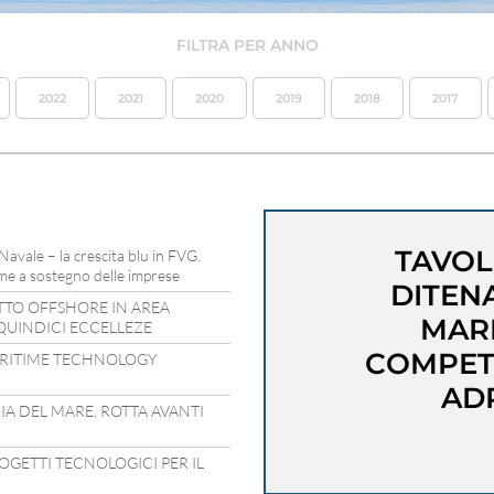
FILTRA PER ANNO
2022
2021
2020
2019
2018
2017
TAVOL
 Navale – la crescita blu in FVG.
time a sostegno delle imprese
DITEN
ETTO OFFSHORE IN AREA
MAR
 QUINDICI ECCELLEZE
COMPETI
RITIME TECHNOLOGY
ADR
A DEL MARE, ROTTA AVANTI
ROGETTI TECNOLOGICI PER IL