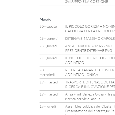
SVILUPPO E LA COESIONE
Maggio
30 - sabato
IL PICCOLO GORIZIA – NOMI
CAPOLEVA PER LA PRESIDEN
29 - venerdì
DITENAVE: MASSIMO CAPOLEV
28 - giovedì
ANSA – NAUTICA: MASSIMO
PRESIDENTE DITENAVE FVG
21 - giovedì
IL PICCOLO- TECNOLOGIE DE
ADRIATICO
20 -
RICERCA: PANARITI, CLUSTER
mercoledì
ADRIATICO-IONICA
19 - martedì
TRASPORTI: DITENAVE DETTA
RICERCA E INNOVAZIONE PER
19 - martedì
Ansa Friuli Venezia Giulia – Tra
ricerca per vie d’ acqua
18 - lunedì
Assemblea pubblica del Cluster T
Presentazione della Strategic Re