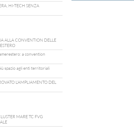
ERA, HI-TECH SENZA
INA ALLA CONVENTION DELLE
’ESTERO
camerestero: a convention
ù spazio agli enti territoriali
PROVATO L’AMPLIAMENTO DEL
CLUSTER MARE TC FVG
IALE