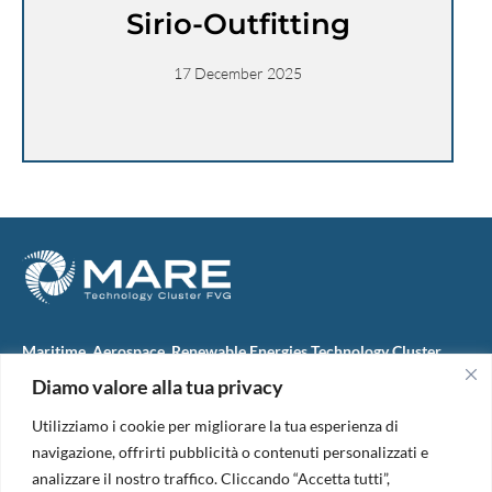
Sirio-Outfitting
17 December 2025
Maritime, Aerospace, Renewable Energies Technology Cluster
FVG
Diamo valore alla tua privacy
M.A.R.E. TC FVG S.c.ar.l.
Via IX Giugno, 46
Utilizziamo i cookie per migliorare la tua esperienza di
34074 Monfalcone (Italy)
tel. +39 0481 723440
navigazione, offrirti pubblicità o contenuti personalizzati e
Codice Fiscale e Partita Iva: 01138620313
analizzare il nostro traffico. Cliccando “Accetta tutti”,
PEC:
marefvg@legalmail.it