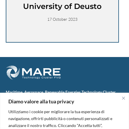
University of Deusto
17 October 2023
Maritime, Aerospace, Renewable Energies Technology Cluster
FVG
Diamo valore alla tua privacy
M.A.R.E. TC FVG S.c.ar.l.
Via IX Giugno, 46
Utilizziamo i cookie per migliorare la tua esperienza di
34074 Monfalcone (Italy)
tel. +39 0481 723440
navigazione, offrirti pubblicità o contenuti personalizzati e
Codice Fiscale e Partita Iva: 01138620313
analizzare il nostro traffico. Cliccando “Accetta tutti”,
PEC:
marefvg@legalmail.it