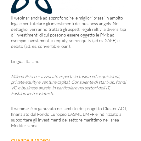
Il webinar andrà ad approfondire le migliori prassi in ambito
legale per tutelare gli investimenti dei business angels. Nel
dettaglio, verranno trattati gli aspetti legali reltivi a diversi tipi
di investimenti di cui possono essere oggetto le PMI: ad
esempio investimenti in equity, semi-equity (ad es. SAFE) e
debito (ad. es. convertible loan).
Lingua: Italiano
Milena
Prisco
–
avvocato
esperta
in fusion ed
acquisizioni
,
private equity e venture capital.
Consulente
di start-up,
fondi
VC e business angels, in
particolare
nei
settori
dell’IT
,
FashionTech
e Fintech.
Il webinar è organizzato nell’ambito del progetto Cluster ACT,
finanziato dal Fondo Europeo EASME EMFF e indirizzato a
supportare gli investimenti del settore marittimo nell’area
Mediterranea.
GUARDA IL VIDEO!