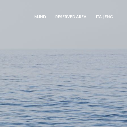
M.IND
RESERVED AREA
ITA
|
ENG