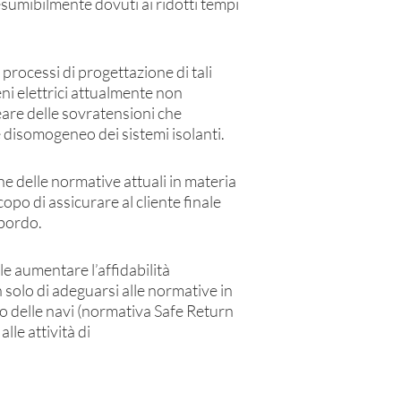
sumibilmente dovuti ai ridotti tempi
processi di progettazione di tali
eni elettrici attualmente non
eare delle sovratensioni che
disomogeneo dei sistemi isolanti.
ne delle normative attuali in materia
scopo di assicurare al cliente finale
 bordo.
le aumentare l’affidabilità
n solo di adeguarsi alle normative in
do delle navi (normativa Safe Return
alle attività di