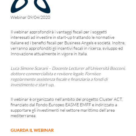
Webinar 09/04/2020
Il webinar approfondirà i vantaggi fiscali per i soggetti
interessati ad investire in start-up trattando le normative
italiane ed i benefici fiscali per Business Angels e società. Inoltre,
verranno approfonditi gli incentivi fiscali in ricerca, sviluppo ed
Innovazione attualmente in vigore in Italia.
Luca Simone
Scarani
–
Docente
Lecturer
all’Università
Bocconi,
dottore
commercialista
e
revisore
legale
.
Fornisce
regolarmente
assistenza
fiscale
e
finanziaria
a
fondi
di
investimento
e start-up.
Il webinar è organizzato nell’ambito del progetto Cluster ACT,
finanziato dal Fondo Europeo EASME EMFF e indirizzato a
supportare gli investimenti nel settore marittimo dell’area
mediterranea.
GUARDA IL WEBINAR