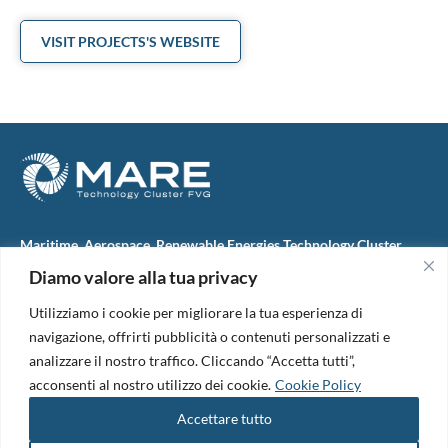
VISIT PROJECTS'S WEBSITE
Maritime, Aerospace, Renewable Energies Technology Cluster
FVG
Diamo valore alla tua privacy
M.A.R.E. TC FVG S.c.ar.l.
Via IX Giugno, 46
Utilizziamo i cookie per migliorare la tua esperienza di
34074 Monfalcone (Italy)
tel. +39 0481 723440
navigazione, offrirti pubblicità o contenuti personalizzati e
Codice Fiscale e Partita Iva: 01138620313
analizzare il nostro traffico. Cliccando “Accetta tutti”,
PEC:
marefvg@legalmail.it
acconsenti al nostro utilizzo dei cookie.
Cookie Policy
Codice univoco per i pagamenti: M5UXCR1
Accettare tutto
Copyright 2026. Design and development by
B42
Informativa Privacy
|
Cookie Policy
|
Amm. Trasparente
|
Bandi &