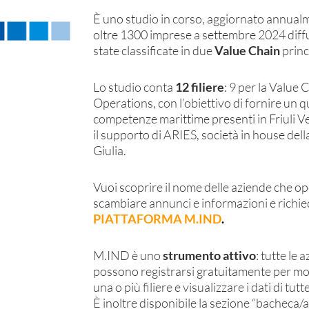
È uno studio in corso, aggiornato annualm
oltre 1300 imprese a settembre 2024 diffu
state classificate in due
Value Chain
princi
Lo studio conta
12 filiere
: 9 per la Value 
Operations, con l’obiettivo di fornire un q
competenze marittime presenti in Friuli Ve
il supporto di ARIES, società in house d
Giulia.
Vuoi scoprire il nome delle aziende che oper
scambiare annunci e informazioni e richie
PIATTAFORMA M.IND
.
M.IND è uno
strumento attivo
: tutte le
possono registrarsi gratuitamente per modi
una o più filiere e visualizzare i dati di tutt
È inoltre disponibile la sezione “bacheca/