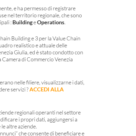
ente, e ha permesso di registrare
se nel territorio regionale, che sono
pali :
Building
e
Operations
.
Chain Building e 3 per la Value Chain
uadro realistico e attuale delle
nezia Giulia, ed è stato condotto con
ella Camera di Commercio Venezia
ano nelle filiere, visualizzarne i dati,
dere servizi ?
ACCEDI ALLA
 aziende regionali operanti nel settore
ficare i propri dati, aggiungersi a
e le altre aziende.
annunci” che consente di beneficiare e