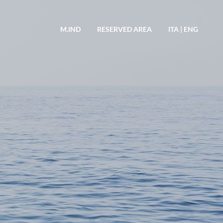
M.IND
RESERVED AREA
ITA
|
ENG