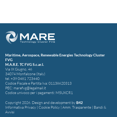
Maritime, Aerospace, Renewable Energies Technology Cluster
FVG
M.A.R.E. TC FVG S.c.ar.l.
Via IX Giugno, 46
34074 Monfalcone (Italy)
tel. +39 0481 723440
Codice Fiscale e Partita Iva: 01138620313
PEC:
marefvg@legalmail.it
Codice univoco per i pagamenti: M5UXCR1
Copyright 2026. Design and development by
B42
Informativa Privacy
|
Cookie Policy
|
Amm. Trasparente
|
Bandi &
Avvisi