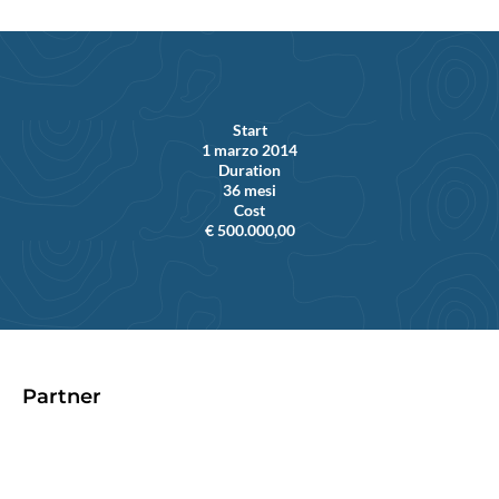
Start
1 marzo 2014
Duration
36 mesi
Cost
€ 500.000,00
Partner