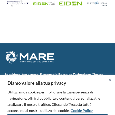
Maritime, Aerospace, Renewable Energies Technology Cluster
FVG
Diamo valore alla tua privacy
M.A.R.E. TC FVG S.c.ar.l.
Via IX Giugno, 46
Utilizziamo i cookie per migliorare la tua esperienza di
34074 Monfalcone (Italy)
tel. +39 0481 723440
navigazione, offrirti pubblicità o contenuti personalizzati e
Codice Fiscale e Partita Iva: 01138620313
analizzare il nostro traffico. Cliccando “Accetta tutti”,
PEC:
marefvg@legalmail.it
acconsenti al nostro utilizzo dei cookie.
Cookie Policy
Codice univoco per i pagamenti: M5UXCR1