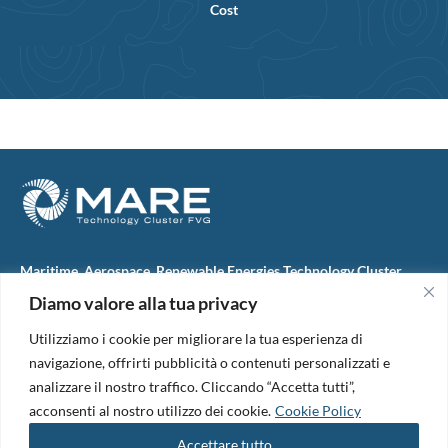
Cost
Maritime, Aerospace, Renewable Energies Technology Cluster
FVG
Diamo valore alla tua privacy
M.A.R.E. TC FVG S.c.ar.l.
Via IX Giugno, 46
Utilizziamo i cookie per migliorare la tua esperienza di
34074 Monfalcone (Italy)
tel. +39 0481 723440
navigazione, offrirti pubblicità o contenuti personalizzati e
Codice Fiscale e Partita Iva: 01138620313
analizzare il nostro traffico. Cliccando “Accetta tutti”,
PEC:
marefvg@legalmail.it
acconsenti al nostro utilizzo dei cookie.
Cookie Policy
Codice univoco per i pagamenti: M5UXCR1
Accettare tutto