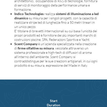
architettonici, occupandosi di R&S di tecnologie, fornitura
di servizi di monitoraggio della performance umana e
formazione.
Indico Technologies
realizza
sistemi di illuminazione a led
dinamico
su misura per i singoli progetti, con la capacità di
realizzare stripe led di lunghezze fino a 50 metri lineari in
un unico pezzo.
E’ titolare di brevetti internazionali su cui basa l’unicità dei
propri prodotti ed è fornitore dei più importanti marchi di
costruzioni piscine, SPA, Federazioni Sportive e Yacht.
Scent Company
è un’azienda specializzata nella creazione
di
firme olfattive su misura
, veicolate attraverso un
sistema professionale e high-tech di diffusori di aroma
all’interno dell’ambiente. Scent Company si
contraddistingue per le sue creazioni artigianali, in cui ogni
prodotto è su misura, espressione del Made in Italy.
Start
Duration