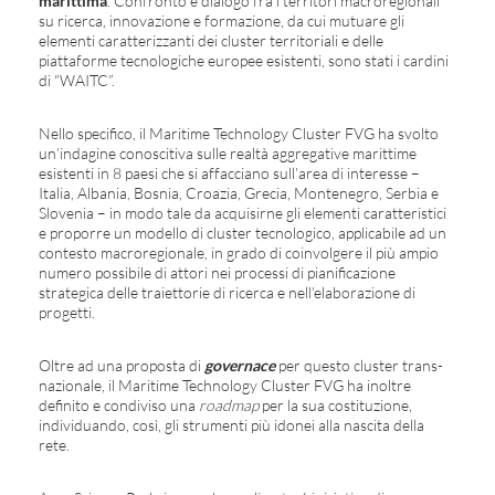
marittima
. Confronto e dialogo fra i territori macroregionali
su ricerca, innovazione e formazione, da cui mutuare gli
elementi caratterizzanti dei cluster territoriali e delle
piattaforme tecnologiche europee esistenti, sono stati i cardini
di “WAITC”.
Nello specifico, il Maritime Technology Cluster FVG ha svolto
un’indagine conoscitiva sulle realtà aggregative marittime
esistenti in 8 paesi che si affacciano sull’area di interesse –
Italia, Albania, Bosnia, Croazia, Grecia, Montenegro, Serbia e
Slovenia – in modo tale da acquisirne gli elementi caratteristici
e proporre un modello di cluster tecnologico, applicabile ad un
contesto macroregionale, in grado di coinvolgere il più ampio
numero possibile di attori nei processi di pianificazione
strategica delle traiettorie di ricerca e nell’elaborazione di
progetti.
Oltre ad una proposta di
governace
per questo cluster trans-
nazionale, il Maritime Technology Cluster FVG ha inoltre
definito e condiviso una
roadmap
per la sua costituzione,
individuando, così, gli strumenti più idonei alla nascita della
rete.