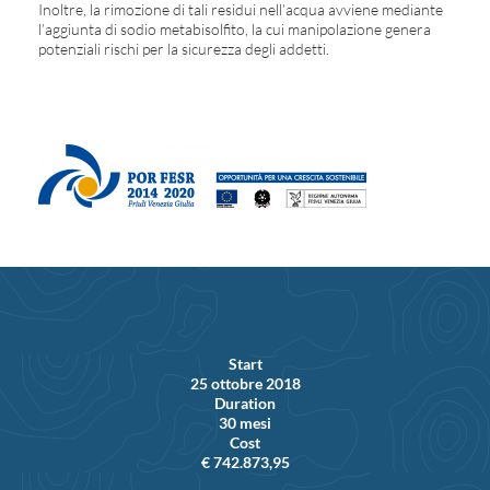
Inoltre, la rimozione di tali residui nell’acqua avviene mediante
l’aggiunta di sodio metabisolfito, la cui manipolazione genera
potenziali rischi per la sicurezza degli addetti.
Start
25 ottobre 2018
Duration
30 mesi
Cost
€ 742.873,95