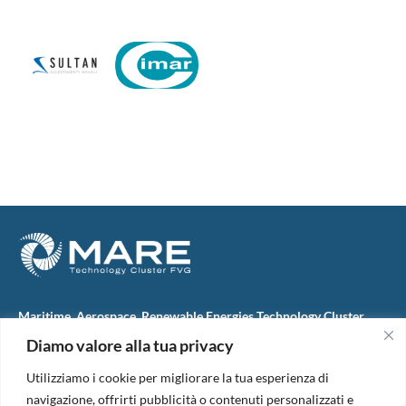
Maritime, Aerospace, Renewable Energies Technology Cluster
FVG
Diamo valore alla tua privacy
M.A.R.E. TC FVG S.c.ar.l.
Via IX Giugno, 46
Utilizziamo i cookie per migliorare la tua esperienza di
34074 Monfalcone (Italy)
tel. +39 0481 723440
navigazione, offrirti pubblicità o contenuti personalizzati e