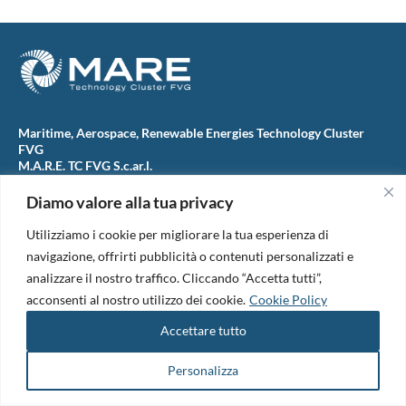
Maritime, Aerospace, Renewable Energies Technology Cluster
FVG
M.A.R.E. TC FVG S.c.ar.l.
Via IX Giugno, 46
34074 Monfalcone (Italy)
Diamo valore alla tua privacy
tel. +39 0481 723440
Codice Fiscale e Partita Iva: 01138620313
Utilizziamo i cookie per migliorare la tua esperienza di
PEC:
marefvg@legalmail.it
navigazione, offrirti pubblicità o contenuti personalizzati e
Codice univoco per i pagamenti: M5UXCR1
analizzare il nostro traffico. Cliccando “Accetta tutti”,
Copyright 2026. Design and development by
B42
acconsenti al nostro utilizzo dei cookie.
Cookie Policy
Informativa Privacy
|
Cookie Policy
|
Amm. Trasparente
|
Bandi &
Accettare tutto
Avvisi
Personalizza