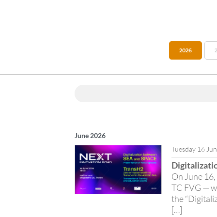
2026
Ricerca webinar tramite parole chiave
June 2026
Tuesday 16 Ju
Digitalizat
On June 16, 
TC FVG — wil
the “Digital
[…]