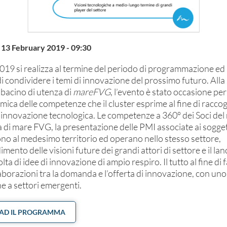
3 February 2019 - 09:30
2019 si realizza al termine del periodo di programmazione ed 
di condividere i temi di innovazione del prossimo futuro. Alla 
 bacino di utenza di
mareFVG
, l’evento è stato occasione pe
ica delle competenze che il cluster esprime al fine di raccog
l’innovazione tecnologica. Le competenze a 360° dei Soci de
ca di mare FVG, la presentazione delle PMI associate ai sogget
o al medesimo territorio ed operano nello stesso settore,
mento delle visioni future dei grandi attori di settore e il lan
ta di idee di innovazione di ampio respiro. Il tutto al fine di 
laborazioni tra la domanda e l’offerta di innovazione, con un
he a settori emergenti.
D IL PROGRAMMA