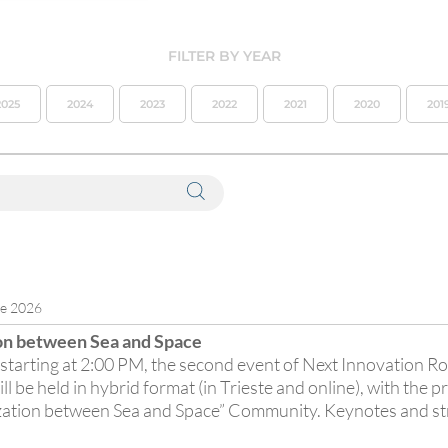
FILTER BY YEAR
2025
2024
2023
2022
2021
2020
201
ne 2026
ion between Sea and Space
starting at 2:00 PM, the second event of Next Innovation 
l be held in hybrid format (in Trieste and online), with the 
ization between Sea and Space” Community. Keynotes and str