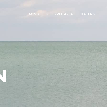
M.IND
RESERVED AREA
ITA
|
ENG
N