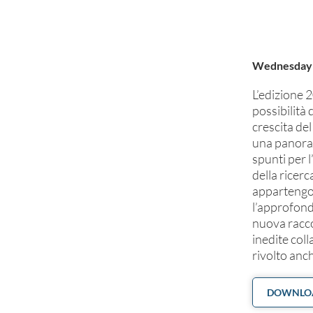
Wednesday 1
L’edizione 
possibilità 
crescita del
una panoram
spunti per 
della ricer
appartengon
l’approfondi
nuova raccol
inedite col
rivolto anc
DOWNLOA