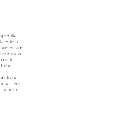
apre alla
luce della
r presentare
liere nuovi
l mondo
ti che
cio di una
far nascere
o sguardo