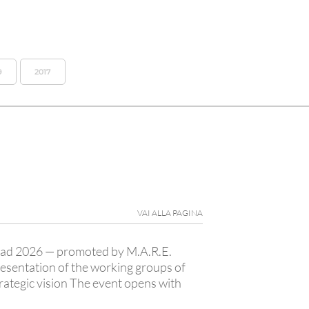
9
2017
VAI ALLA PAGINA
Road 2026 — promoted by M.A.R.E.
presentation of the working groups of
ategic vision The event opens with