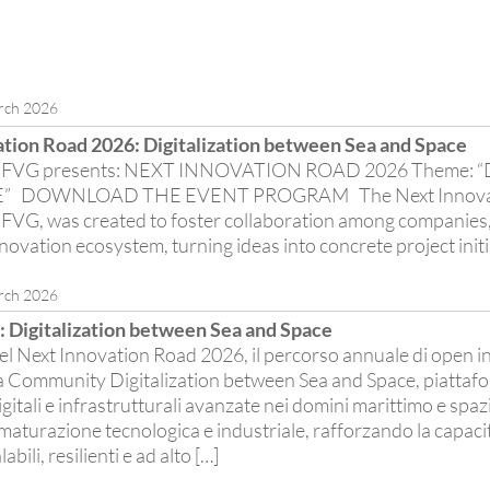
rch 2026
tion Road 2026: Digitalization between Sea and Space
C FVG presents: NEXT INNOVATION ROAD 2026 Theme:
” DOWNLOAD THE EVENT PROGRAM The Next Innovation
FVG, was created to foster collaboration among companies,
nnovation ecosystem, turning ideas into concrete project initi
rch 2026
Digitalization between Sea and Space
del Next Innovation Road 2026, il percorso annuale di open i
 Community Digitalization between Sea and Space, piattafor
gitali e infrastrutturali avanzate nei domini marittimo e spaz
 maturazione tecnologica e industriale, rafforzando la capaci
abili, resilienti e ad alto […]