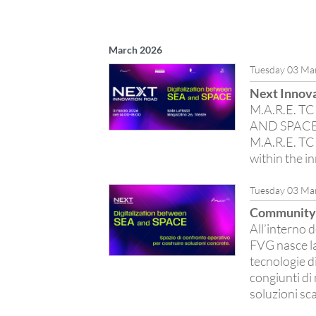
March 2026
Tuesday 03 Ma
Next Innova
M.A.R.E. T
AND SPACE
M.A.R.E. TC 
within the i
Tuesday 03 Ma
Community: 
All’interno 
FVG nasce la
tecnologie di
congiunti di
soluzioni scal