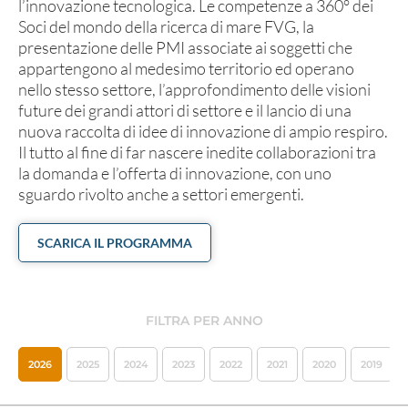
l’innovazione tecnologica. Le competenze a 360° dei
Soci del mondo della ricerca di mare FVG, la
presentazione delle PMI associate ai soggetti che
appartengono al medesimo territorio ed operano
nello stesso settore, l’approfondimento delle visioni
future dei grandi attori di settore e il lancio di una
nuova raccolta di idee di innovazione di ampio respiro.
Il tutto al fine di far nascere inedite collaborazioni tra
la domanda e l’offerta di innovazione, con uno
sguardo rivolto anche a settori emergenti.
SCARICA IL PROGRAMMA
FILTRA PER ANNO
2026
2025
2024
2023
2022
2021
2020
2019