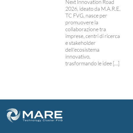
Next Innovation Road
2026, ideato da M.A.R.E.
TC FVG, nasce per
promuovere la
collaborazione tra
imprese, centri di ricerca
e stakeholder
dell’ecosistema
innovativo,
trasformando le idee […]