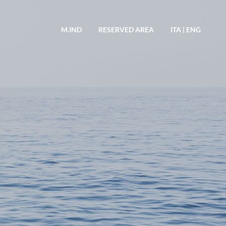
M.IND
RESERVED AREA
ITA
|
ENG