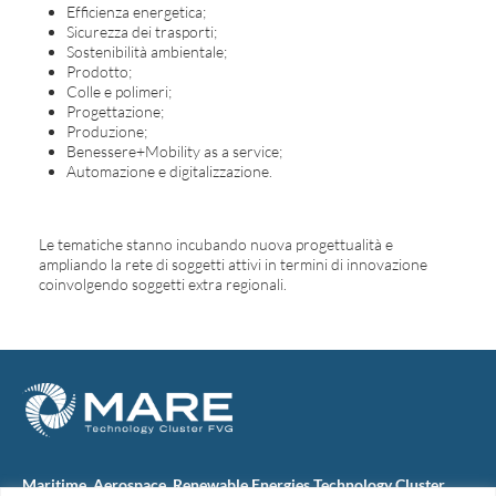
Efficienza energetica;
Sicurezza dei trasporti;
Sostenibilità ambientale;
Prodotto;
Colle e polimeri;
Progettazione;
Produzione;
Benessere+Mobility as a service;
Automazione e digitalizzazione.
Le tematiche stanno incubando nuova progettualità e
ampliando la rete di soggetti attivi in termini di innovazione
coinvolgendo soggetti extra regionali.
Maritime, Aerospace, Renewable Energies Technology Cluster