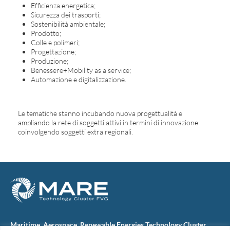
Efficienza energetica;
Sicurezza dei trasporti;
Sostenibilità ambientale;
Prodotto;
Colle e polimeri;
Progettazione;
Produzione;
Benessere+Mobility as a service;
Automazione e digitalizzazione.
Le tematiche stanno incubando nuova progettualità e
ampliando la rete di soggetti attivi in termini di innovazione
coinvolgendo soggetti extra regionali.
Maritime, Aerospace, Renewable Energies Technology Cluster