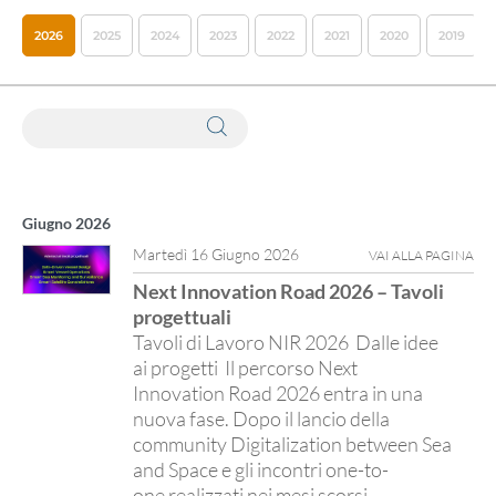
2026
2025
2024
2023
2022
2021
2020
2019
Ricerca webinar tramite parole chiave
Giugno 2026
Martedì 16 Giugno 2026
VAI ALLA PAGINA
Next Innovation Road 2026 – Tavoli
progettuali
Tavoli di Lavoro NIR 2026 Dalle idee
ai progetti Il percorso Next
Innovation Road 2026 entra in una
nuova fase. Dopo il lancio della
community Digitalization between Sea
and Space e gli incontri one-to-
one realizzati nei mesi scorsi,