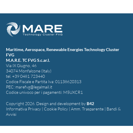
Maritime, Aerospace, Renewable Energies Technology Cluster
FVG
M.A.R.E. TC FVG S.c.ar.l.
Via IX Giugno, 46
34074 Monfalcone (Italy)
tel. +39 0481 723440
Codice Fiscale e Partita Iva: 01138620313
PEC:
marefvg@legalmail.it
Codice univoco per i pagamenti: M5UXCR1
Copyright 2026. Design and development by
B42
Informativa Privacy
|
Cookie Policy
|
Amm. Trasparente
|
Bandi &
Avvisi