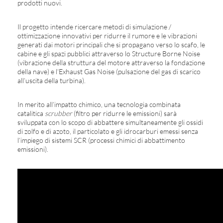
prodotti nuovi.
Il progetto intende ricercare metodi di simulazione /
ottimizzazione innovativi per ridurre il rumore e le vibrazioni
generati dai motori principali che si propagano verso lo scafo, le
cabine e gli spazi pubblici attraverso lo Structure Borne Noise
(vibrazione della struttura del motore attraverso la fondazione
della nave) e l’Exhaust Gas Noise (pulsazione del gas di scarico
all’uscita della turbina).
In merito all’impatto chimico, una tecnologia combinata
catalitica
scrubber
(filtro per ridurre le emissioni) sarà
sviluppata con lo scopo di abbattere simultaneamente gli ossidi
di zolfo e di azoto, il particolato e gli idrocarburi emessi senza
l’impiego di sistemi SCR (processi chimici di abbattimento
emissioni).