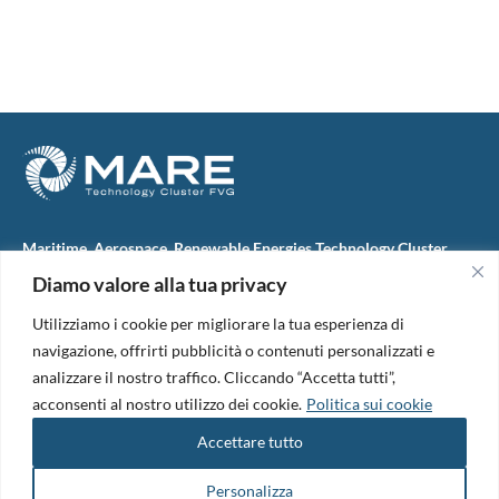
Maritime, Aerospace, Renewable Energies Technology Cluster
FVG
Diamo valore alla tua privacy
M.A.R.E. TC FVG S.c.ar.l.
Via IX Giugno, 46
Utilizziamo i cookie per migliorare la tua esperienza di
34074 Monfalcone (Italy)
tel. +39 0481 723440
navigazione, offrirti pubblicità o contenuti personalizzati e
Codice Fiscale e Partita Iva: 01138620313
analizzare il nostro traffico. Cliccando “Accetta tutti”,
PEC:
marefvg@legalmail.it
acconsenti al nostro utilizzo dei cookie.
Politica sui cookie
Codice univoco per i pagamenti: M5UXCR1
Accettare tutto
Copyright 2026. Design and development by
B42
Informativa Privacy
|
Cookie Policy
|
Amm. Trasparente
|
Bandi &
Personalizza
Avvisi