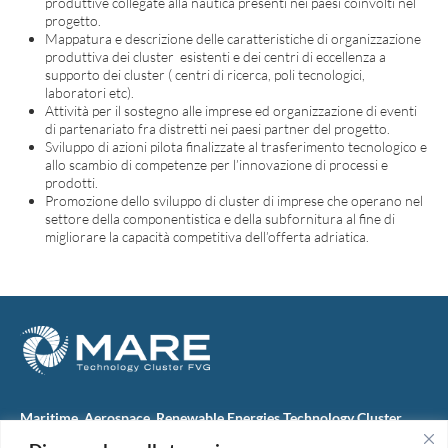
produttive collegate alla nautica presenti nei paesi coinvolti nel
progetto.
Mappatura e descrizione delle caratteristiche di organizzazione
produttiva dei cluster esistenti e dei centri di eccellenza a
supporto dei cluster ( centri di ricerca, poli tecnologici,
laboratori etc).
Attività per il sostegno alle imprese ed organizzazione di eventi
di partenariato fra distretti nei paesi partner del progetto.
Sviluppo di azioni pilota finalizzate al trasferimento tecnologico e
allo scambio di competenze per l’innovazione di processi e
prodotti.
Promozione dello sviluppo di cluster di imprese che operano nel
settore della componentistica e della subfornitura al fine di
migliorare la capacità competitiva dell’offerta adriatica.
Maritime, Aerospace, Renewable Energies Technology Cluster
FVG