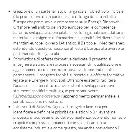
creazione di un partenariato di larga scala: l’obiettivo principale
è la promozione di un partenariato di lunga durata in tutta
Europa che promuova le competenze sulle Energie Rinnovabili
Offshore nell’ambito del Patto europeo per le competenze.
Saranno sviluppate azioni pilota a livello regionale per adattare i
materiali e le esigenze di formazione alla realtà dei diversi bacini
marittimi europei, ovvero l’Atlantico, il Baltico e il Mediterraneo,
estendendo queste conoscenze al resto d’Europa attraverso un
partenariato di larga scala.
Stimolazione di offerte formative dedicate: il progetto si
impegnerà a stimolare i processi necessari di riqualificazione e
aggiornamento con approcci innovativi di apprendimento
permanente. Il progetto fornirà supporto alle offerte formative
legate alle Energie Rinnovabili Offshore esistenti, faciliterà
l’accesso ai materiali formativi esistenti e svilupperà nuovi
strumenti specifici e multilingue per promuovere
l’
alfabetizzazione oceanica
, l’apprendimento permanente e la
sensibilizzazione nel settore.
Interventi di
Skills intelligence
: il progetto lavorerà per
identificare e definire le priorità delle azioni più rilevanti nel
processo di accrescimento delle competenze, coprendo non solo
i rapidi e complessi cambiamenti che si verificano in un
ecosistema industriale come questo, ma anche prevedendo i