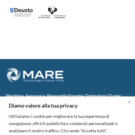
Maritime, Aerospace, Renewable Energies Technology Cluster
FVG
Diamo valore alla tua privacy
M.A.R.E. TC FVG S.c.ar.l.
Via IX Giugno, 46
Utilizziamo i cookie per migliorare la tua esperienza di
34074 Monfalcone (Italy)
tel. +39 0481 723440
navigazione, offrirti pubblicità o contenuti personalizzati e
Codice Fiscale e Partita Iva: 01138620313
analizzare il nostro traffico. Cliccando “Accetta tutti”,
PEC:
marefvg@legalmail.it