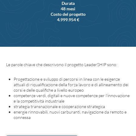
Durata
48 mesi
Costo del progetto
4.999.954 €
Le parole chiave che descrivono il progetto LeaderSHIP sono:
Progettazione e sviluppo di percorsi in linea con le esigenze
attuali di riqualificazione della forza lavoro e di allineamento dei
corsi e delle qualifiche a livello europeo
competenze verdi, digitali e nuove competenze per l’innovazione
e la competitività industriale
strategia transnazionale e cooperazione strategica
energie rinnovabili, nuovi carburanti, navigazione da remoto e
connessa