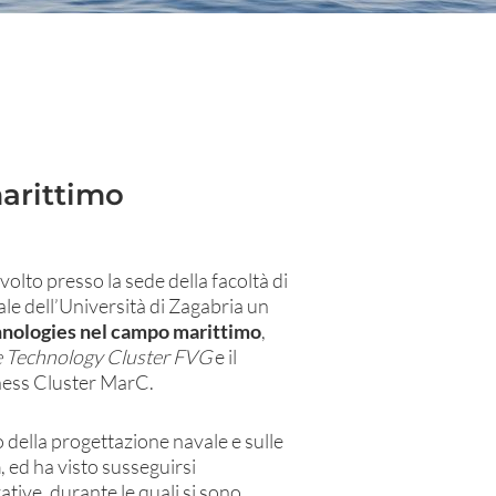
arittimo
volto presso la sede della facoltà di
e dell’Università di Zagabria un
hnologies nel campo marittimo
,
 Technology Cluster FVG
e il
ness Cluster MarC.
po della progettazione navale e sulle
n
, ed ha visto susseguirsi
ative, durante le quali si sono