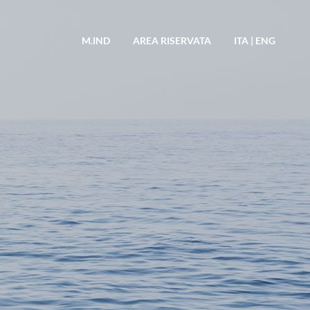
M.IND
AREA RISERVATA
ITA
|
ENG