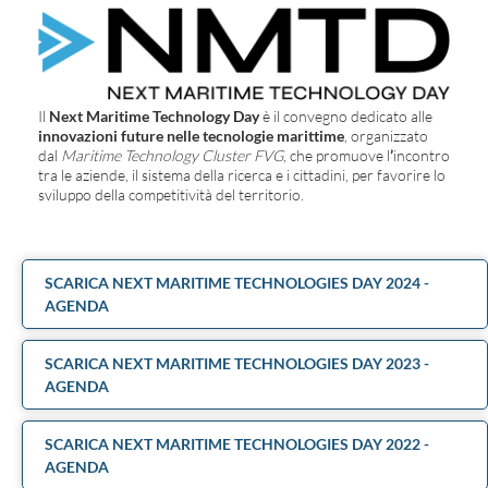
Il
Next Maritime Technology Day
è il convegno dedicato alle
innovazioni future nelle tecnologie marittime
, organizzato
dal
Maritime Technology Cluster FVG
, che promuove l
’
incontro
tra le aziende, il sistema della ricerca e i cittadini, per favorire lo
sviluppo della competitività del territorio.
SCARICA NEXT MARITIME TECHNOLOGIES DAY 2024 -
AGENDA
SCARICA NEXT MARITIME TECHNOLOGIES DAY 2023 -
AGENDA
SCARICA NEXT MARITIME TECHNOLOGIES DAY 2022 -
AGENDA