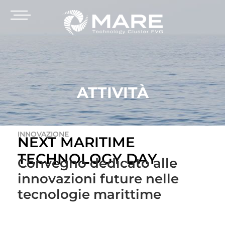
ATTIVITÀ
INNOVAZIONE
NEXT MARITIME
TECHNOLOGY DAY
Convegno dedicato alle
innovazioni future nelle
tecnologie marittime