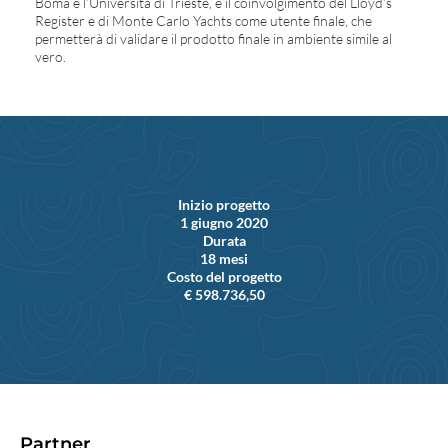
Boma e l’Università di Trieste, e il coinvolgimento del Lloyd’s
Register e di Monte Carlo Yachts come utente finale, che
permetterà di validare il prodotto finale in ambiente simile al
vero.
Inizio progetto
1 giugno 2020
Durata
18 mesi
Costo del progetto
€ 598.736,50
Partner