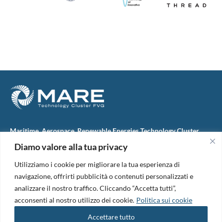
Maritime, Aerospace, Renewable Energies Technology Cluster
FVG
Diamo valore alla tua privacy
M.A.R.E. TC FVG S.c.ar.l.
Via IX Giugno, 46
Utilizziamo i cookie per migliorare la tua esperienza di
34074 Monfalcone (Italy)
tel. +39 0481 723440
navigazione, offrirti pubblicità o contenuti personalizzati e
Codice Fiscale e Partita Iva: 01138620313
analizzare il nostro traffico. Cliccando “Accetta tutti”,
PEC:
marefvg@legalmail.it
acconsenti al nostro utilizzo dei cookie.
Politica sui cookie
Codice univoco per i pagamenti: M5UXCR1
Accettare tutto
Copyright 2026. Design and development by
B42